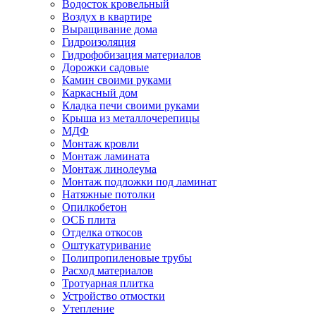
Водосток кровельный
Воздух в квартире
Выращивание дома
Гидроизоляция
Гидрофобизация материалов
Дорожки садовые
Камин своими руками
Каркасный дом
Кладка печи своими руками
Крыша из металлочерепицы
МДФ
Монтаж кровли
Монтаж ламината
Монтаж линолеума
Монтаж подложки под ламинат
Натяжные потолки
Опилкобетон
ОСБ плита
Отделка откосов
Оштукатуривание
Полипропиленовые трубы
Расход материалов
Тротуарная плитка
Устройство отмостки
Утепление