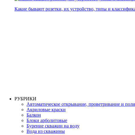
Какие бывают розетки, их устройство, типы и классифик
РУБРИКИ
Автоматическое открывание, проветривание и пол
Акриловые краски
Балкон
Блоки арболитовые
Бурение скважин на воду
Вода из скважины