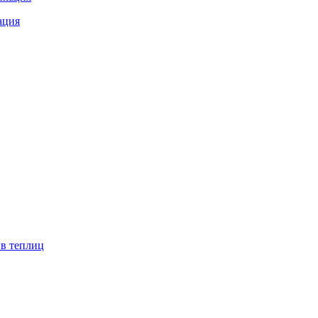
ация
ив теплиц