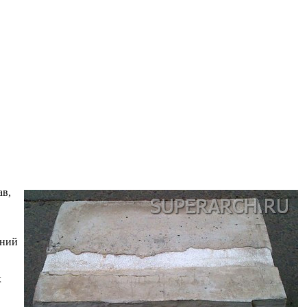
ав,
ений
х