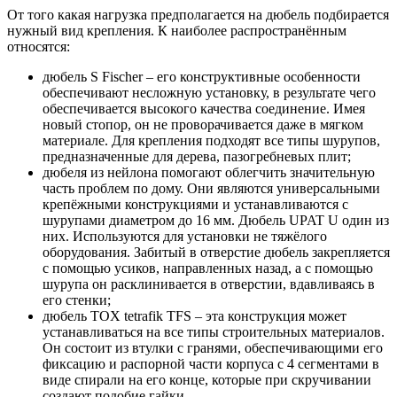
От того какая нагрузка предполагается на дюбель подбирается
нужный вид крепления. К наиболее распространённым
относятся:
дюбель S Fischer – его конструктивные особенности
обеспечивают несложную установку, в результате чего
обеспечивается высокого качества соединение. Имея
новый стопор, он не проворачивается даже в мягком
материале. Для крепления подходят все типы шурупов,
предназначенные для дерева, пазогребневых плит;
дюбеля из нейлона помогают облегчить значительную
часть проблем по дому. Они являются универсальными
крепёжными конструкциями и устанавливаются с
шурупами диаметром до 16 мм. Дюбель UPAT U один из
них. Используются для установки не тяжёлого
оборудования. Забитый в отверстие дюбель закрепляется
с помощью усиков, направленных назад, а с помощью
шурупа он расклинивается в отверстии, вдавливаясь в
его стенки;
дюбель TOX tetrafik TFS – эта конструкция может
устанавливаться на все типы строительных материалов.
Он состоит из втулки с гранями, обеспечивающими его
фиксацию и распорной части корпуса с 4 сегментами в
виде спирали на его конце, которые при скручивании
создают подобие гайки.