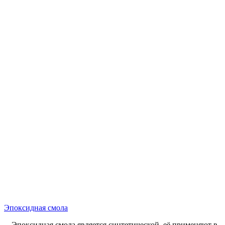
Эпоксидная смола
Эпоксидная смола является синтетической, её применяют в