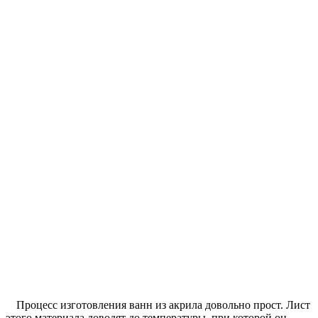
Процесс изготовления ванн из акрила довольно прост. Лист
этого материала доводят до температуры, при которой он