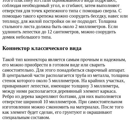
этого пластину из стали оцинкованного вида подрезают,
соблюдая необходимый угол, и сгибают, затем выполняют
отверстия для точек крепежного типа с помощью сверла. С
помощью такого крепежа можно соорудить беседку, навес или
теплицу, для жилой постройки он не подходит. Толщина
стального листа должна быть около 2 миллиметров. Если
удлинить лепестки до 12 сантиметров, можно соорудить
домик небольшого типа.
Коннектор классического вида
Такой тип коннектора является самым прочным и надежным,
его можно приобрести в готовом виде или сварить
самостоятельно. Для этого понадобиться сварочный аппарат.
В центральной части располагается труба из металла, толщина
стенок которого около 5 миллиметров. На крайних участках,
приваривают лепестки, имеющие толщину 3 миллиметра,
между ними располагается деревянный элемент каркаса.
Ребро из дерева закрепляют болтами, для них выполняется
отверстие шириной 10 миллиметров. При самостоятельном
изготовлении можно сэкономить на материалах. После того
как элемент будет сделан, его грунтуют и окрашивают
специальным составом.