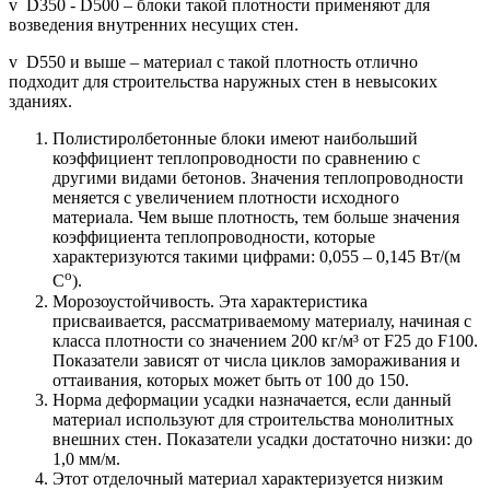
v D350 - D500 – блоки такой плотности применяют для
возведения внутренних несущих стен.
v D550 и выше – материал с такой плотность отлично
подходит для строительства наружных стен в невысоких
зданиях.
Полистиролбетонные блоки имеют наибольший
коэффициент теплопроводности по сравнению с
другими видами бетонов. Значения теплопроводности
меняется с увеличением плотности исходного
материала. Чем выше плотность, тем больше значения
коэффициента теплопроводности, которые
характеризуются такими цифрами: 0,055 – 0,145 Вт/(м
о
С
).
Морозоустойчивость. Эта характеристика
присваивается, рассматриваемому материалу, начиная с
класса плотности со значением 200 кг/м³ от F25 до F100.
Показатели зависят от числа циклов замораживания и
оттаивания, которых может быть от 100 до 150.
Норма деформации усадки назначается, если данный
материал используют для строительства монолитных
внешних стен. Показатели усадки достаточно низки: до
1,0 мм/м.
Этот отделочный материал характеризуется низким