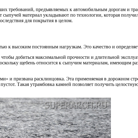
их требований, предъявляемых к автомобильным дорогам и тра
т сыпучей материал укладывают по технологии, которая получил
оследствия для покрытия в целом.
ю к высоким постоянным нагрузкам. Это качество и определяет
, чтобы добиться максимальной прочности и длительной эксплуат
скольку щебень относится к сыпучим материалам, имеющим раз
ами» и призвана расклинцовка. Эта применяемая в дорожном стр
 пустот. Такая утрамбовка камней позволяет получить целостн