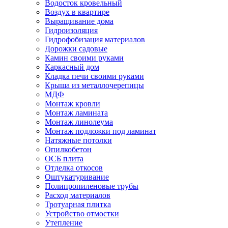
Водосток кровельный
Воздух в квартире
Выращивание дома
Гидроизоляция
Гидрофобизация материалов
Дорожки садовые
Камин своими руками
Каркасный дом
Кладка печи своими руками
Крыша из металлочерепицы
МДФ
Монтаж кровли
Монтаж ламината
Монтаж линолеума
Монтаж подложки под ламинат
Натяжные потолки
Опилкобетон
ОСБ плита
Отделка откосов
Оштукатуривание
Полипропиленовые трубы
Расход материалов
Тротуарная плитка
Устройство отмостки
Утепление