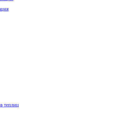
ация
ив теплиц