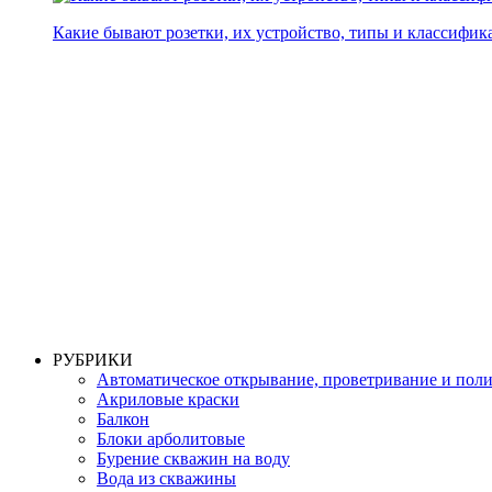
Какие бывают розетки, их устройство, типы и классифик
РУБРИКИ
Автоматическое открывание, проветривание и пол
Акриловые краски
Балкон
Блоки арболитовые
Бурение скважин на воду
Вода из скважины