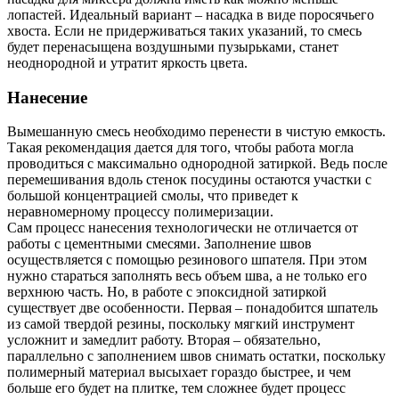
лопастей. Идеальный вариант – насадка в виде поросячьего
хвоста. Если не придерживаться таких указаний, то смесь
будет перенасыщена воздушными пузырьками, станет
неоднородной и утратит яркость цвета.
Нанесение
Вымешанную смесь необходимо перенести в чистую емкость.
Такая рекомендация дается для того, чтобы работа могла
проводиться с максимально однородной затиркой. Ведь после
перемешивания вдоль стенок посудины остаются участки с
большой концентрацией смолы, что приведет к
неравномерному процессу полимеризации.
Сам процесс нанесения технологически не отличается от
работы с цементными смесями. Заполнение швов
осуществляется с помощью резинового шпателя. При этом
нужно стараться заполнять весь объем шва, а не только его
верхнюю часть. Но, в работе с эпоксидной затиркой
существует две особенности. Первая – понадобится шпатель
из самой твердой резины, поскольку мягкий инструмент
усложнит и замедлит работу. Вторая – обязательно,
параллельно с заполнением швов снимать остатки, поскольку
полимерный материал высыхает гораздо быстрее, и чем
больше его будет на плитке, тем сложнее будет процесс