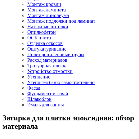
Монтаж кровли
Монтаж ламината
Монтаж линолеума
Монтаж подложки под ламинат
Натяжные потолки
Опилкобетон
ОСБ плита
Отделка откосов
Оштукатуривание
Полипропиленовые трубы
Расход материалов
Тротуарная плитка
Устройство отмостки
Утепление
Утепляем баню самостоятельно
Фасад
Фундамент из свай
Шлакоблок
Эмаль для ванны
Затирка для плитки эпоксидная: обзор
материала