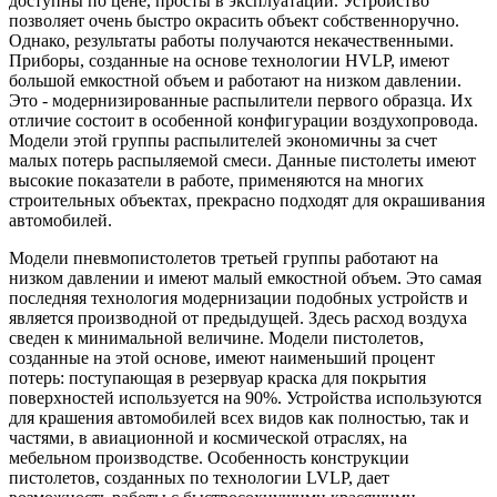
доступны по цене, просты в эксплуатации. Устройство
позволяет очень быстро окрасить объект собственноручно.
Однако, результаты работы получаются некачественными.
Приборы, созданные на основе технологии HVLP, имеют
большой емкостной объем и работают на низком давлении.
Это - модернизированные распылители первого образца. Их
отличие состоит в особенной конфигурации воздухопровода.
Модели этой группы распылителей экономичны за счет
малых потерь распыляемой смеси. Данные пистолеты имеют
высокие показатели в работе, применяются на многих
строительных объектах, прекрасно подходят для окрашивания
автомобилей.
Модели пневмопистолетов третьей группы работают на
низком давлении и имеют малый емкостной объем. Это самая
последняя технология модернизации подобных устройств и
является производной от предыдущей. Здесь расход воздуха
сведен к минимальной величине. Модели пистолетов,
созданные на этой основе, имеют наименьший процент
потерь: поступающая в резервуар краска для покрытия
поверхностей используется на 90%. Устройства используются
для крашения автомобилей всех видов как полностью, так и
частями, в авиационной и космической отраслях, на
мебельном производстве. Особенность конструкции
пистолетов, созданных по технологии LVLP, дает