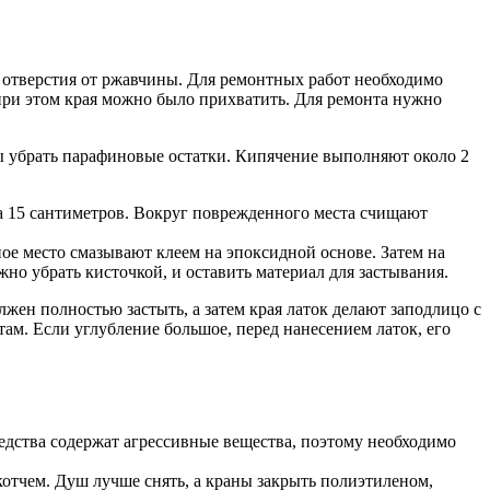
т отверстия от ржавчины. Для ремонтных работ необходимо
, при этом края можно было прихватить. Для ремонта нужно
бы убрать парафиновые остатки. Кипячение выполняют около 2
на 15 сантиметров. Вокруг поврежденного места счищают
е место смазывают клеем на эпоксидной основе. Затем на
но убрать кисточкой, и оставить материал для застывания.
лжен полностью застыть, а затем края латок делают заподлицо с
м. Если углубление большое, перед нанесением латок, его
едства содержат агрессивные вещества, поэтому необходимо
отчем. Душ лучше снять, а краны закрыть полиэтиленом,