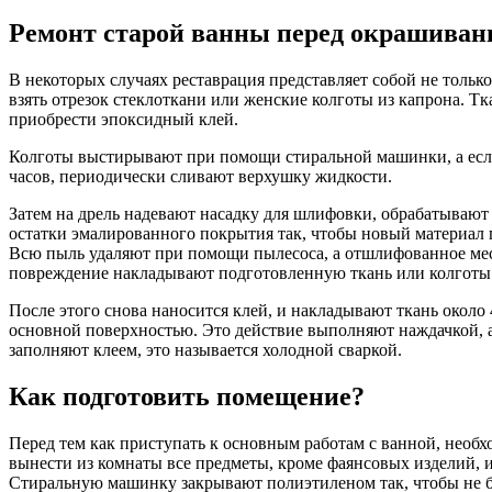
Ремонт старой ванны перед окрашиван
В некоторых случаях реставрация представляет собой не тольк
взять отрезок стеклоткани или женские колготы из капрона. Т
приобрести эпоксидный клей.
Колготы выстирывают при помощи стиральной машинки, а если 
часов, периодически сливают верхушку жидкости.
Затем на дрель надевают насадку для шлифовки, обрабатывают
остатки эмалированного покрытия так, чтобы новый материал 
Всю пыль удаляют при помощи пылесоса, а отшлифованное мес
повреждение накладывают подготовленную ткань или колготы сл
После этого снова наносится клей, и накладывают ткань около 
основной поверхностью. Это действие выполняют наждачкой, а
заполняют клеем, это называется холодной сваркой.
Как подготовить помещение?
Перед тем как приступать к основным работам с ванной, необх
вынести из комнаты все предметы, кроме фаянсовых изделий, 
Стиральную машинку закрывают полиэтиленом так, чтобы не бы