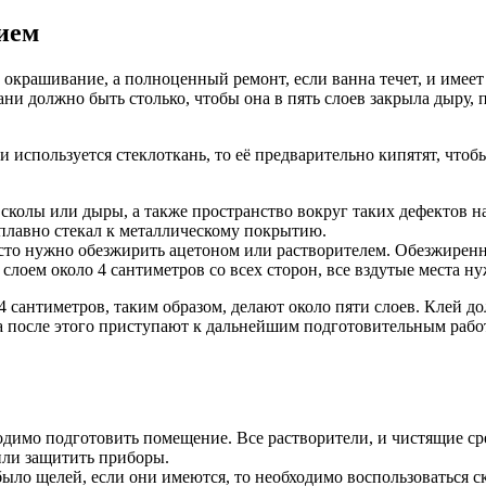
ием
о окрашивание, а полноценный ремонт, если ванна течет, и имее
кани должно быть столько, чтобы она в пять слоев закрыла дыру
используется стеклоткань, то её предварительно кипятят, что
 сколы или дыры, а также пространство вокруг таких дефектов 
плавно стекал к металлическому покрытию.
то нужно обезжирить ацетоном или растворителем. Обезжиренно
оем около 4 сантиметров со всех сторон, все вздутые места нуж
4 сантиметров, таким образом, делают около пяти слоев. Клей до
 после этого приступают к дальнейшим подготовительным работа
одимо подготовить помещение. Все растворители, и чистящие ср
или защитить приборы.
ло щелей, если они имеются, то необходимо воспользоваться ск