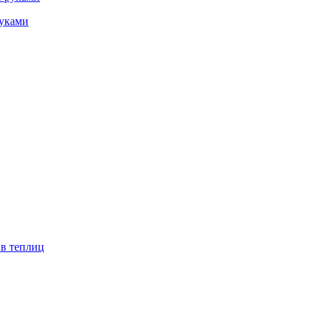
руками
ив теплиц