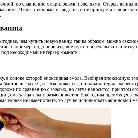
прочной, по сравнению с акриловыми изделиями. Старые ванны 
ржавчина. Чтобы сэкономить средства, и не приобретать дорогой
.
 ванны
ыгоднее, чем купить новую ванну, таким образом, можно сэконо
ие, например, под новое изделие нужно переделывать плитку п
а под необходимый интерьер комнаты.
у, в основе которой эпоксидная смола. Выбирая эпоксидную эма
на быстро высыхает, и легко ложиться, с таким материалом легко
дороже по сравнению с эмалью, но легче наносится, при этом сох
рции, смесь тщательно размешивается. Ещё одним преимущество
ом человек не имеет опыта, то лучше использовать акриловый ма