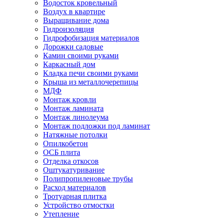
Водосток кровельный
Воздух в квартире
Выращивание дома
Гидроизоляция
Гидрофобизация материалов
Дорожки садовые
Камин своими руками
Каркасный дом
Кладка печи своими руками
Крыша из металлочерепицы
МДФ
Монтаж кровли
Монтаж ламината
Монтаж линолеума
Монтаж подложки под ламинат
Натяжные потолки
Опилкобетон
ОСБ плита
Отделка откосов
Оштукатуривание
Полипропиленовые трубы
Расход материалов
Тротуарная плитка
Устройство отмостки
Утепление