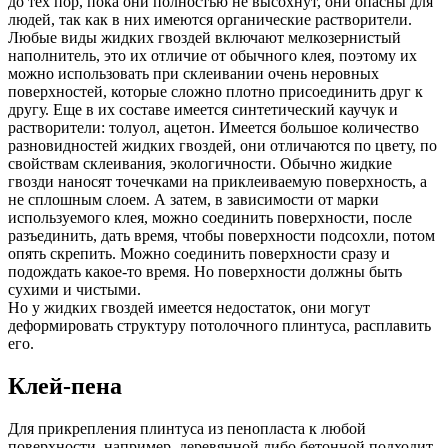
до тех пор, пока они полностью не высохнут, они опасны для
людей, так как в них имеются органические растворители.
Любые виды жидких гвоздей включают мелкозернистый
наполнитель, это их отличие от обычного клея, поэтому их
можно использовать при склеивании очень неровных
поверхностей, которые сложно плотно присоединить друг к
другу. Еще в их составе имеется синтетический каучук и
растворители: толуол, ацетон. Имеется большое количество
разновидностей жидких гвоздей, они отличаются по цвету, по
свойствам склеивания, экологичности. Обычно жидкие
гвозди наносят точечками на приклеиваемую поверхность, а
не сплошным слоем. А затем, в зависимости от марки
используемого клея, можно соединить поверхности, после
разъединить, дать время, чтобы поверхности подсохли, потом
опять скрепить. Можно соединить поверхности сразу и
подождать какое-то время. Но поверхности должны быть
сухими и чистыми.
Но у жидких гвоздей имеется недостаток, они могут
деформировать структуру потолочного плинтуса, расплавить
его.
Клей-пена
Для прикрепления плинтуса из пенопласта к любой
поверхности, например, деревянной либо бетонной подходит