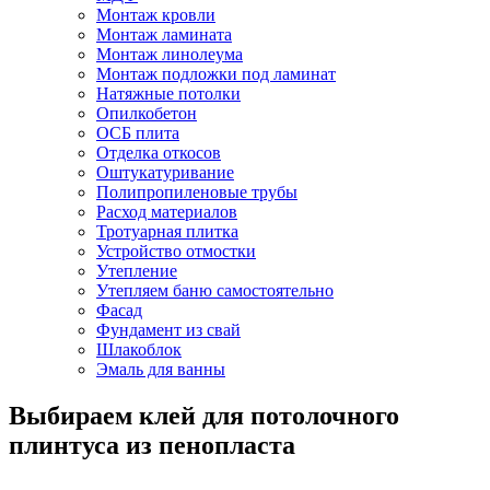
Монтаж кровли
Монтаж ламината
Монтаж линолеума
Монтаж подложки под ламинат
Натяжные потолки
Опилкобетон
ОСБ плита
Отделка откосов
Оштукатуривание
Полипропиленовые трубы
Расход материалов
Тротуарная плитка
Устройство отмостки
Утепление
Утепляем баню самостоятельно
Фасад
Фундамент из свай
Шлакоблок
Эмаль для ванны
Выбираем клей для потолочного
плинтуса из пенопласта