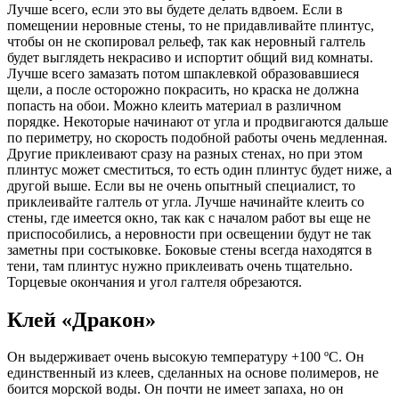
Лучше всего, если это вы будете делать вдвоем. Если в
помещении неровные стены, то не придавливайте плинтус,
чтобы он не скопировал рельеф, так как неровный галтель
будет выглядеть некрасиво и испортит общий вид комнаты.
Лучше всего замазать потом шпаклевкой образовавшиеся
щели, а после осторожно покрасить, но краска не должна
попасть на обои. Можно клеить материал в различном
порядке. Некоторые начинают от угла и продвигаются дальше
по периметру, но скорость подобной работы очень медленная.
Другие приклеивают сразу на разных стенах, но при этом
плинтус может сместиться, то есть один плинтус будет ниже, а
другой выше. Если вы не очень опытный специалист, то
приклеивайте галтель от угла. Лучше начинайте клеить со
стены, где имеется окно, так как с началом работ вы еще не
приспособились, а неровности при освещении будут не так
заметны при состыковке. Боковые стены всегда находятся в
тени, там плинтус нужно приклеивать очень тщательно.
Торцевые окончания и угол галтеля обрезаются.
Клей «Дракон»
Он выдерживает очень высокую температуру +100 ºС. Он
единственный из клеев, сделанных на основе полимеров, не
боится морской воды. Он почти не имеет запаха, но он