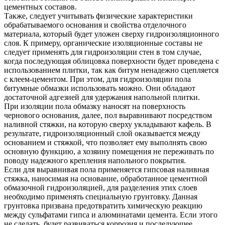
цементных составов.
Также, следует учитывать физические характеристики
обрабатываемого основания и свойства отделочного
материала, который будет уложен сверху гидроизоляционного
слоя. К примеру, органические изоляционные составы не
следует применять для гидроизоляции стен в том случае,
когда последующая облицовка поверхности будет проведена с
использованием плитки, так как битум ненадежно сцепляется
с клеем-цементом. При этом, для гидроизоляции пола
битумные обмазки использовать можно. Они обладают
достаточной адгезией для удержания напольной плитки.
При изоляции пола обмазку наносят на поверхность
чернового основания, далее, пол выравнивают посредством
наливной стяжки, на которую сверху укладывают кафель. В
результате, гидроизоляционный слой оказывается между
основанием и стяжкой, что позволяет ему выполнять свою
основную функцию, а хозяину помещения не переживать по
поводу надежного крепления напольного покрытия.
Если для выравнивая пола применяется гипсовая наливная
стяжка, наносимая на основание, обработанное цементной
обмазочной гидроизоляцией, для разделения этих слоев
необходимо применять специальную грунтовку. Данная
грунтовка призвана предотвратить химическую реакцию
между сульфатами гипса и алюминатами цемента. Если этого
не сделать, будет развиваться коррозия и последующее