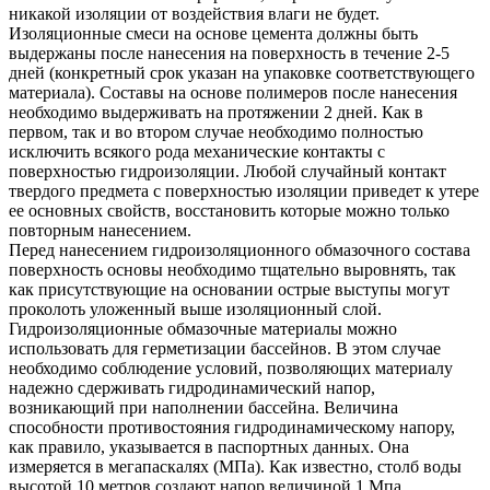
никакой изоляции от воздействия влаги не будет.
Изоляционные смеси на основе цемента должны быть
выдержаны после нанесения на поверхность в течение 2-5
дней (конкретный срок указан на упаковке соответствующего
материала). Составы на основе полимеров после нанесения
необходимо выдерживать на протяжении 2 дней. Как в
первом, так и во втором случае необходимо полностью
исключить всякого рода механические контакты с
поверхностью гидроизоляции. Любой случайный контакт
твердого предмета с поверхностью изоляции приведет к утере
ее основных свойств, восстановить которые можно только
повторным нанесением.
Перед нанесением гидроизоляционного обмазочного состава
поверхность основы необходимо тщательно выровнять, так
как присутствующие на основании острые выступы могут
проколоть уложенный выше изоляционный слой.
Гидроизоляционные обмазочные материалы можно
использовать для герметизации бассейнов. В этом случае
необходимо соблюдение условий, позволяющих материалу
надежно сдерживать гидродинамический напор,
возникающий при наполнении бассейна. Величина
способности противостояния гидродинамическому напору,
как правило, указывается в паспортных данных. Она
измеряется в мегапаскалях (МПа). Как известно, столб воды
высотой 10 метров создают напор величиной 1 Мпа.