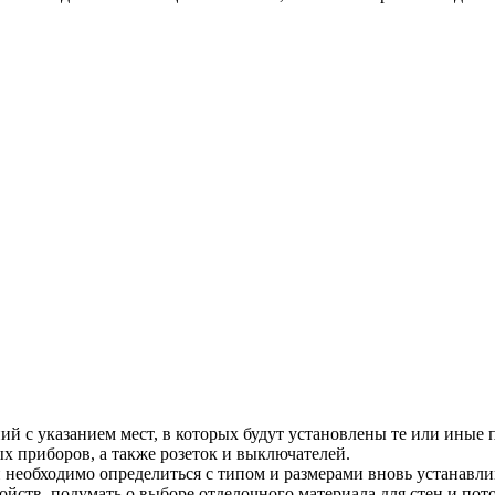
ий с указанием мест, в которых будут установлены те или иные
х приборов, а также розеток и выключателей.
й необходимо определиться с типом и размерами вновь устанав
йств, подумать о выборе отделочного материала для стен и пот