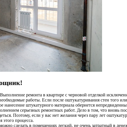
мощник!
. Выполнение ремонта в квартире с черновой отделкой исключени
необходимые работы. Если после оштукатуривания стен того ил
рное нанесение штукатурного материала обернется непредвиденн
олнением серьезных ремонтных работ. Дело в том, что вновь по
 деться. Поэтому, если у вас нет желания через пару лет оштукат
я этого процесса.
 можно сделать в помещениях легкий, не очень затратный в дене