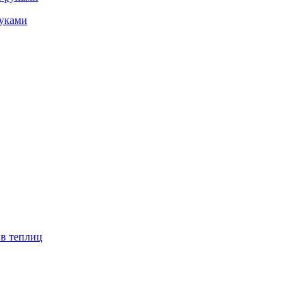
руками
ив теплиц