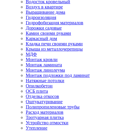
Водосток кровельный
Воздух в квартире
Выращивание дома
Гидроизоляция
Гидрофобизация материалов
Дорожки садовые
Камин своими руками
Каркасный дом
Кладка печи своими руками
Крыша из металлочерепицы
МДФ
Монтаж кровли
Монтаж ламината
Монтаж линолеума
Монтаж подложки под ламинат
Натяжные потолки
Опилкобетон
ОСБ плита
Отделка откосов
Оштукатуривание
Полипропиленовые трубы
Расход материалов
Тротуарная плитка
Устройство отмостки
Утепление