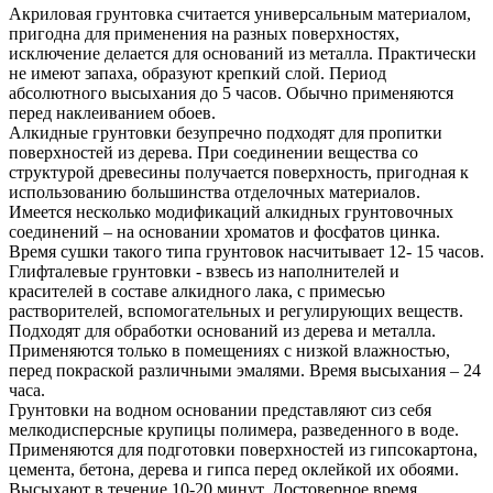
Акриловая грунтовка считается универсальным материалом,
пригодна для применения на разных поверхностях,
исключение делается для оснований из металла. Практически
не имеют запаха, образуют крепкий слой. Период
абсолютного высыхания до 5 часов. Обычно применяются
перед наклеиванием обоев.
Алкидные грунтовки безупречно подходят для пропитки
поверхностей из дерева. При соединении вещества со
структурой древесины получается поверхность, пригодная к
использованию большинства отделочных материалов.
Имеется несколько модификаций алкидных грунтовочных
соединений – на основании хроматов и фосфатов цинка.
Время сушки такого типа грунтовок насчитывает 12- 15 часов.
Глифталевые грунтовки - взвесь из наполнителей и
красителей в составе алкидного лака, с примесью
растворителей, вспомогательных и регулирующих веществ.
Подходят для обработки оснований из дерева и металла.
Применяются только в помещениях с низкой влажностью,
перед покраской различными эмалями. Время высыхания – 24
часа.
Грунтовки на водном основании представляют сиз себя
мелкодисперсные крупицы полимера, разведенного в воде.
Применяются для подготовки поверхностей из гипсокартона,
цемента, бетона, дерева и гипса перед оклейкой их обоями.
Высыхают в течение 10-20 минут. Достоверное время