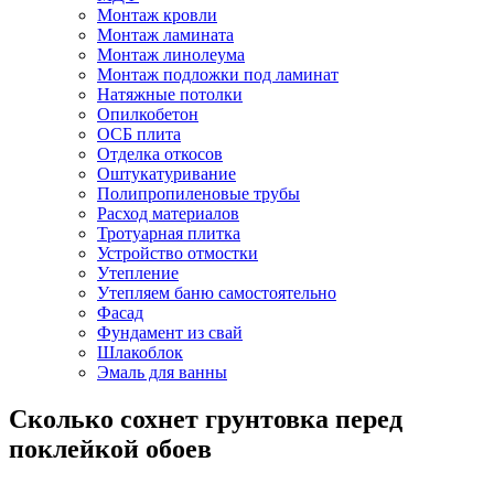
Монтаж кровли
Монтаж ламината
Монтаж линолеума
Монтаж подложки под ламинат
Натяжные потолки
Опилкобетон
ОСБ плита
Отделка откосов
Оштукатуривание
Полипропиленовые трубы
Расход материалов
Тротуарная плитка
Устройство отмостки
Утепление
Утепляем баню самостоятельно
Фасад
Фундамент из свай
Шлакоблок
Эмаль для ванны
Cколько сохнет грунтовка перед
поклейкой обоев