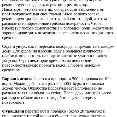
рекомендуется надевать перчатки и респиратор.
Нашатырь – это антисептик, обладающий выраженными
противогрибковыми свойствами. Из-за резкого запаха
рекомендуют разбавить нашатырный спирт водой, а затем
распылить на зараженные грибком поверхности. Чтобы
избежать плохого самочувствия и головной боли, желательно
хорошо проветрить помещение после использования данного
средства.
Сода и уксус
, как и перекись водорода, встречаются в каждом
доме. Для удаления плесени соду в большом количестве
необходимо насыпать на подготовленные участки и залить
уксусом. Через некоторое время, когда пена осядет,
поверхности можно промыть водой с любым моющим
средством.
Борная кислота
берётся в пропорции 500 г порошка на 10 л
воды. Можно добавить в раствор 500 г буры и несколько
ложек уксуса. Обработка подразумевает использование
распылителя или обычной губки. После двух или трёх часов
раствор необходимо смыть водой и насухо вытереть
поверхность.
Фурацилин
перетирают в порошок (около 20 таблеток) и
смешивают с тёплой водой в ёмкости для пульверизатора.