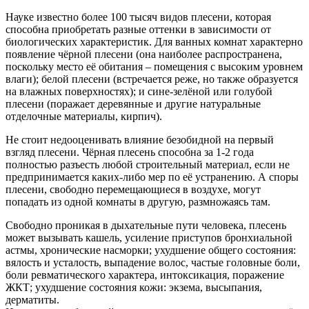
Науке известно более 100 тысяч видов плесени, которая
способна приобретать разные оттенки в зависимости от
биологических характеристик. Для ванных комнат характерно
появление чёрной плесени (она наиболее распространена,
поскольку место её обитания – помещения с высоким уровнем
влаги); белой плесени (встречается реже, но также образуется
на влажных поверхностях); и сине-зелёной или голубой
плесени (поражает деревянные и другие натуральные
отделочные материалы, кирпич).
Не стоит недооценивать влияние безобидной на первый
взгляд плесени. Чёрная плесень способна за 1-2 года
полностью разъесть любой строительный материал, если не
предпринимается каких-либо мер по её устранению. А споры
плесени, свободно перемещающиеся в воздухе, могут
попадать из одной комнаты в другую, размножаясь там.
Свободно проникая в дыхательные пути человека, плесень
может вызывать кашель, усиление приступов бронхиальной
астмы, хронические насморки; ухудшение общего состояния:
вялость и усталость, выпадение волос, частые головные боли,
боли ревматического характера, интоксикация, поражение
ЖКТ; ухудшение состояния кожи: экзема, высыпания,
дерматиты.