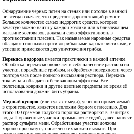
Обнаружение чёрных пятен на стенах или потолке в ванной
не всегда означает, что предстоит дорогостоящий ремонт.
Большое количество самых недорогих средств, которые
зачастую можно найти у каждой хозяйки или в близлежащем
магазине хозтоваров, доказали свою эффективность в
противостоянии плесени. Так называемые народные средства
обладают сильными противогрибковыми характеристиками, и
успешно применяются для уничтожения грибка.
Перекись водорода
имеется практически в каждой аптечке.
Обработка перекисью включает в себя нанесение раствора на
участки, поражённые грибком, и обработку поверхности через
полтора часа после полного высыхания раствора. Перекись
токсична и обладает отбеливающим эффектом. Все
полотенца, коврики и другие цветные предметы во время её
использования должны быть убраны.
Медный купорос
(или сульфат меди), успешно применяемый
в строительстве, является неплохим борцом с плесенью. Для
этого 100 граммов голубого порошка растворяют в 10 литрах
воды. Пораженные участки промывают с содой, далее наносят
раствор сульфата меди. Обработанные участки должны
хорошо просохнуть, после чего их можно вымыть. При
использовании токсичного раствора медного купороса