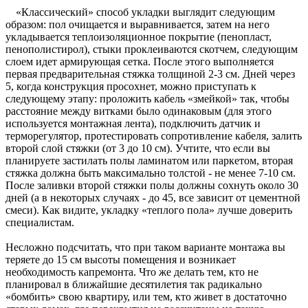
«Классический» способ укладки выглядит следующим
образом: пол очищается и выравнивается, затем на него
укладывается теплоизоляционное покрытие (пенопласт,
пенополистирол), стыки проклеиваются скотчем, следующим
слоем идет армирующая сетка. После этого выполняется
первая предварительная стяжка толщиной 2-3 см. Дней через
5, когда конструкция просохнет, можно приступать к
следующему этапу: проложить кабель «змейкой» так, чтобы
расстояние между витками было одинаковым (для этого
используется монтажная лента), подключить датчик и
терморегулятор, протестировать сопротивление кабеля, залить
второй слой стяжки (от 3 до 10 см). Учтите, что если вы
планируете застилать полы ламинатом или паркетом, вторая
стяжка должна быть максимально толстой - не менее 7-10 см.
После заливки второй стяжки полы должны сохнуть около 30
дней (а в некоторых случаях - до 45, все зависит от цементной
смеси). Как видите, укладку «теплого пола» лучше доверить
специалистам.
Несложно подсчитать, что при таком варианте монтажа вы
теряете до 15 см высоты помещения и возникает
необходимость капремонта. Что же делать тем, кто не
планировал в ближайшие десятилетия так радикально
«бомбить» свою квартиру, или тем, кто живет в достаточно