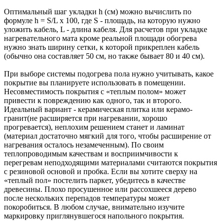
Оптимальный шаг укладки h (см) можно вычислить по
формуле h = S/L х 100, где S - площадь, на которую нужно
уложить кабель, L - длина кабеля. Для расчетов при укладке
нагревательного мата кроме реальной площади обогрева
нужно знать ширину сетки, к которой прикреплен кабель
(обычно она составляет 50 см, но также бывает 80 и 40 см).
При выборе системы подогрева пола нужно учитывать, какое
покрытие вы планируете использовать в помещении.
Несовместимость покрытия с «теплым полом» может
привести к повреждению как одного, так и второго.
Идеальный вариант - керамическая плитка или керамо-
гранит(не расширяется при нагревании, хорошо
прогревается), неплохим решением станет и ламинат
(материал достаточно мягкий для того, чтобы расширение от
нагревания осталось незамеченным). По своим
теплопроводимым качествам и восприимчивости к
перегревам неподходящими материалами считаются покрытия
с резиновой основой и пробка. Если вы хотите сверху на
«теплый пол» постелить паркет, убедитесь в качестве
древесины. Плохо просушенное или рассохшееся дерево
после нескольких перепадов температуры может
покоробиться. В любом случае, внимательно изучите
маркировку приглянувшегося напольного покрытия.