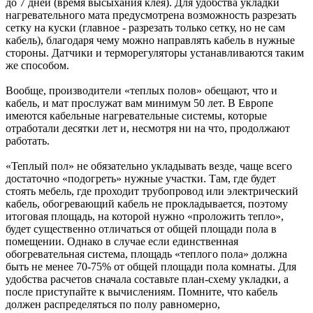
до 7 дней (время высыхания клея). Для удобства укладки
нагревательного мата предусмотрена возможность разрезать
сетку на куски (главное - разрезать только сетку, но не сам
кабель), благодаря чему можно направлять кабель в нужные
стороны. Датчики и терморегуляторы устанавливаются таким
же способом.
Вообще, производители «теплых полов» обещают, что и
кабель, и мат прослужат вам минимум 50 лет. В Европе
имеются кабельные нагревательные системы, которые
отработали десятки лет и, несмотря ни на что, продолжают
работать.
«Теплый пол» не обязательно укладывать везде, чаще всего
достаточно «подогреть» нужные участки. Там, где будет
стоять мебель, где проходит трубопровод или электрический
кабель, обогревающий кабель не прокладывается, поэтому
итоговая площадь, на которой нужно «проложить тепло»,
будет существенно отличаться от общей площади пола в
помещении. Однако в случае если единственная
обогревательная система, площадь «теплого пола» должна
быть не менее 70-75% от общей площади пола комнаты. Для
удобства расчетов сначала составьте план-схему укладки, а
после приступайте к вычислениям. Помните, что кабель
должен распределяться по полу равномерно,