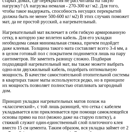
старых домах, где перекрытия не рассчитаны на такую
нагрузку? (А нагрузка немалая - 270-300 кг/ м2. Для того,
чтобы такое выдержать, способность несущих перекрытий
должна быть не менее 500-600 кг/ м2) В этих случаях поможет
мат, да не простой русский, а нагревательный.
Нагревательный мат включает в себя гибкую армированную
сетку, в которую уже вплетен кабель. Для его укладки
необходима самая минимальная стяжка, причем подойдет
даже клеевая. Толщина такого мата составляет всего 3-4 мм, а
в целом готовый пол с покрытием поднимется лишь на пару
сантиметров. Не заметить разницу сложно. Подбирая
подходящий нагревательный мат, вы также можете выбрать
одно-или двухжильный кабель, подобрать оптимальную
мощность. В качестве самостоятельной отопительной системы
в квартирах такие маты используются редко, но в принципе
их мощность позволяет полностью отапливать загородный
дом.
Принцип укладки нагревательных матов похож на
«классический», с той лишь разницей, что сетка с кабелем
укладывается или приклеивается при помощи самоклеящейся
основы прямо на пол (можно даже на старую плитку), а
стяжкой служит один-единственный слой плиточного клея
вместо 15 см цемента. Таким образом, вся укладка займет от 2