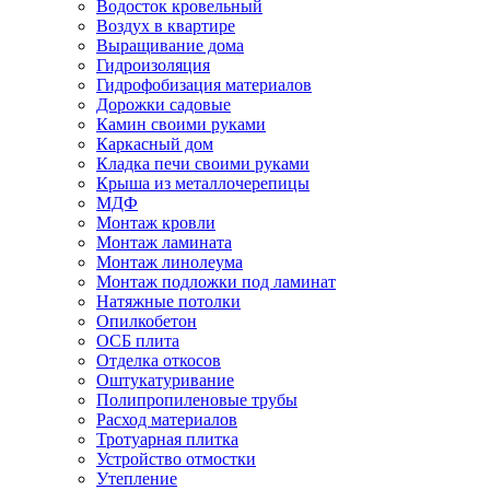
Водосток кровельный
Воздух в квартире
Выращивание дома
Гидроизоляция
Гидрофобизация материалов
Дорожки садовые
Камин своими руками
Каркасный дом
Кладка печи своими руками
Крыша из металлочерепицы
МДФ
Монтаж кровли
Монтаж ламината
Монтаж линолеума
Монтаж подложки под ламинат
Натяжные потолки
Опилкобетон
ОСБ плита
Отделка откосов
Оштукатуривание
Полипропиленовые трубы
Расход материалов
Тротуарная плитка
Устройство отмостки
Утепление