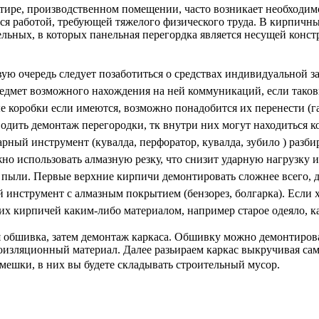
тире, производственном помещении, часто возникает необходимо
ся работой, требующей тяжелого физического труда. В кирпичных
ельных, в которых панельная перегордка является несущей кон
ую очередь следует позаботиться о средствах индивидуальной з
едмет возможного нахождения на ней коммуникаций, если тако
ые коробки если имеются, возможно понадобится их перенести (г
одить демонтаж перегородки, тк внутри них могут находиться 
рный инструмент (кувалда, перфоратор, кувалда, зубило ) разби
жно использовать алмазную резку, что снизит ударную нагрузку 
 пыли. Первые верхние кирпичи демонтировать сложнее всего, 
 инструмент с алмазным покрытием (бензорез, болгарка). Если 
х кирпичей каким-либо материалом, например старое одеяло, к
я обшивка, затем демонтаж каркаса. Обшивку можно демонтиров
оизляционный материал. Далее разьираем каркас выкручивая сам
мешки, в них вы будете складывать строительный мусор.