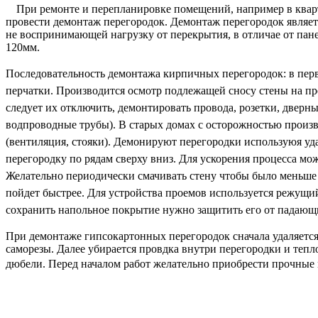
При ремонте и перепланировке помещений,
например в квар
провести демонтаж перегородок. Демонтаж перегородок являет
не воспринимающей нагрузку от перекрытия, в отличае от пан
120мм.
Последовательность демонтажа кирпичных перегородок: в
перв
перчатки.
Производится осмотр подлежащей сносу стены на пр
следует их отключить, демонтировать провода, розетки, дверн
водпроводные трубы).
В старых домах с осторожностью произв
(вентиляция, стояки). Демонируют перегородки используюя уда
перегородку по рядам сверху вниз. Для ускорения процесса мо
Желательно периодически смачивать стену чтобы было меньше
пойдет быстрее. Для устройства проемов используется режущий
сохранить напольное покрытие нужно защитить его от падающи
При демонтаже гипсокартонных перегородок сначала удаляетс
саморезы. Далее убирается провдка внутри перегородки и тепл
дюбели.
Перед началом работ желательно приобрести прочные 