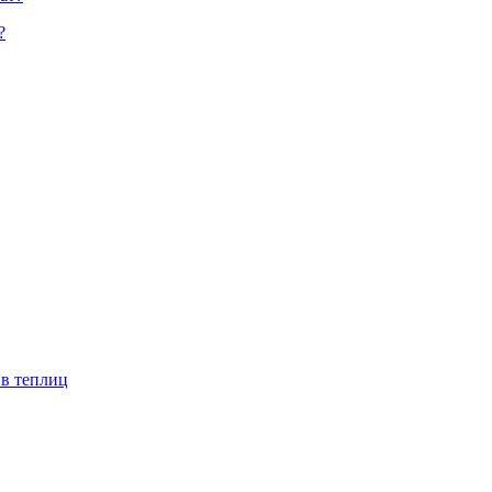
?
ив теплиц