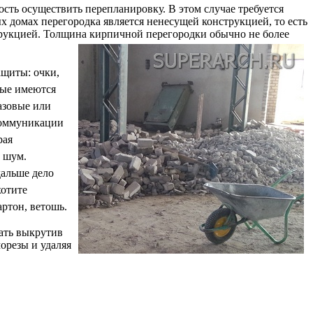
сть осуществить перепланировку. В этом случае требуется
 домах перегородка является ненесущей конструкцией, то есть
струкцией. Толщина кирпичной перегородки обычно не более
ащиты: очки,
вые имеются
азовые или
коммуникации
рая
и шум.
дальше дело
хотите
артон, ветошь.
ать выкрутив
орезы и удаляя