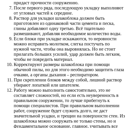
придаст прочности сооружению.
После первого ряда, последующую укладку выполняют
от угловых частей к середине.
Раствор для укладки шлакоблока должен быть
приготовлен из одинаковой части цемента и песка,
глины добавляют одну третью. Всё тщательно
размешивают, добавляя необходимое количество воды.
Если блоки при укладке искажаются, то неровности
можно исправить молотком, слегка постучать по
нужной части, чтобы она выровнялась. Но не стоит
прилагать больших усилий, удар должен быть легким,
чтобы не повредить материал.
Корректируют размеры шлакоблока при помощи
обычной пилы, но для этого необходимо защитить глаза
очками, а органы дыхания – респиратором.
При скреплении блоков между собой, лишний раствор
убирают лопаткой или шпателем.
Работу можно выполнить самостоятельно, это не
составляет сложностей, но если есть неуверенность в
правильном сооружении, то лучше прибегнуть к
помощи специалистов. При правильном выполнении
работ, сооружение будет служить долго, не даст
значительной усадки, и трещин на поверхности стен. Из
шлакоблока можно сооружать не только стены, но и
фундаментальное основание, главное, учитывать все