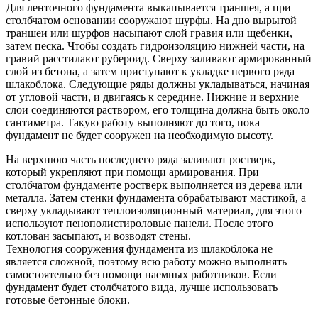
Для ленточного фундамента выкапывается траншея, а при
столбчатом основании сооружают шурфы. На дно вырытой
траншеи или шурфов насыпают слой гравия или щебенки,
затем песка. Чтобы создать гидроизоляцию нижней части, на
гравий расстилают рубероид. Сверху заливают армированный
слой из бетона, а затем приступают к укладке первого ряда
шлакоблока. Следующие ряды должны укладываться, начиная
от угловой части, и двигаясь к середине. Нижние и верхние
слои соединяются раствором, его толщина должна быть около
сантиметра. Такую работу выполняют до того, пока
фундамент не будет сооружен на необходимую высоту.
На верхнюю часть последнего ряда заливают ростверк,
который укрепляют при помощи армирования. При
столбчатом фундаменте ростверк выполняется из дерева или
металла. Затем стенки фундамента обрабатывают мастикой, а
сверху укладывают теплоизоляционный материал, для этого
используют пенополистироловые панели. После этого
котлован засыпают, и возводят стены.
Технология сооружения фундамента из шлакоблока не
является сложной, поэтому всю работу можно выполнять
самостоятельно без помощи наемных работников. Если
фундамент будет столбчатого вида, лучше использовать
готовые бетонные блоки.