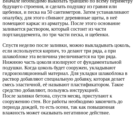
Вначале необходимо выкопать траншею по всему периметру
будущего строения, и сделать подушку из гравия или
щебенки, и песка на 50 сантиметров. Затем устанавливают
опалубку, для этого сбивают деревянные щиты, в неё
помещают каркас из арматуры. После этого основание
заливается раствором, который состоит из части
портландцемента, по три части песка, и щебенки.
Спустя неделю после заливки, можно выкладывать цоколь,
если используется кирпич, то делают три ряда, а при
шлакоблоке эта величина увеличивается на три ряда.
Нижнюю часть цоколя изолируют от фундаментальной
подушки. Когда цоколь будет сооружен, укладывают
гидроизоляционный материал. Для укладки шлакоблока в
раствор добавляют специальную добавку, которая делает
смесь эластичной, её называют пластификатором. Такое
средство добавляют, пользуясь инструкцией.
После заливки бетона, спустя месяц, приступают к
сооружению стен. Все работы необходимо закончить до
периода дождей, то есть осени, так как повышенная
влажность может оказывать негативное действие.