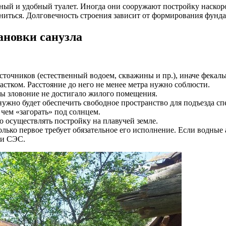
очный и удобный туалет. Иногда они сооружают постройку наско
ениться. Долговечность строения зависит от формирования фунда
ановки санузла
сточников (естественный водоем, скважины и пр.), иначе фекаль
астком. Расстояние до него не менее метра нужно соблюсти.
обы зловоние не достигало жилого помещения.
 нужно будет обеспечить свободное пространство для подъезда 
 чем «загорать» под солнцем.
о осуществлять постройку на плавучей земле.
лько первое требует обязательное его исполнение. Если водные а
ми СЭС.