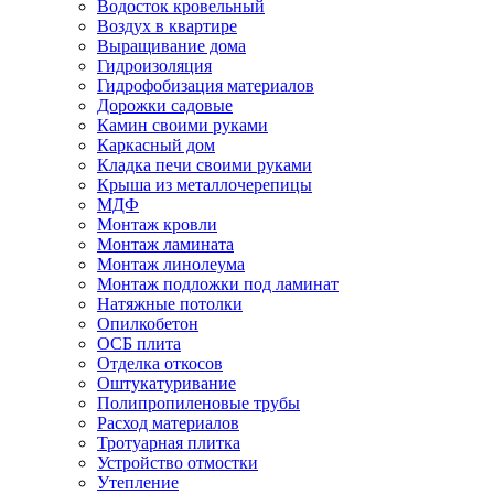
Водосток кровельный
Воздух в квартире
Выращивание дома
Гидроизоляция
Гидрофобизация материалов
Дорожки садовые
Камин своими руками
Каркасный дом
Кладка печи своими руками
Крыша из металлочерепицы
МДФ
Монтаж кровли
Монтаж ламината
Монтаж линолеума
Монтаж подложки под ламинат
Натяжные потолки
Опилкобетон
ОСБ плита
Отделка откосов
Оштукатуривание
Полипропиленовые трубы
Расход материалов
Тротуарная плитка
Устройство отмостки
Утепление