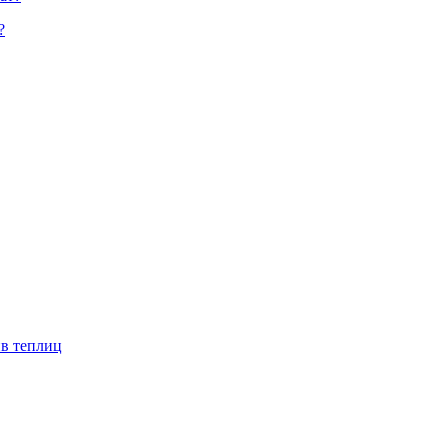
?
ив теплиц