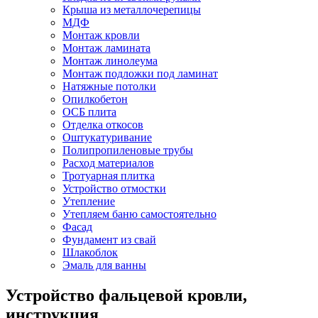
Крыша из металлочерепицы
МДФ
Монтаж кровли
Монтаж ламината
Монтаж линолеума
Монтаж подложки под ламинат
Натяжные потолки
Опилкобетон
ОСБ плита
Отделка откосов
Оштукатуривание
Полипропиленовые трубы
Расход материалов
Тротуарная плитка
Устройство отмостки
Утепление
Утепляем баню самостоятельно
Фасад
Фундамент из свай
Шлакоблок
Эмаль для ванны
Устройство фальцевой кровли,
инструкция