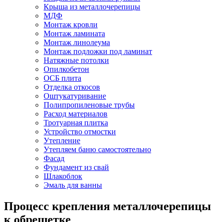
Крыша из металлочерепицы
МДФ
Монтаж кровли
Монтаж ламината
Монтаж линолеума
Монтаж подложки под ламинат
Натяжные потолки
Опилкобетон
ОСБ плита
Отделка откосов
Оштукатуривание
Полипропиленовые трубы
Расход материалов
Тротуарная плитка
Устройство отмостки
Утепление
Утепляем баню самостоятельно
Фасад
Фундамент из свай
Шлакоблок
Эмаль для ванны
Процесс крепления металлочерепицы
к обрешетке