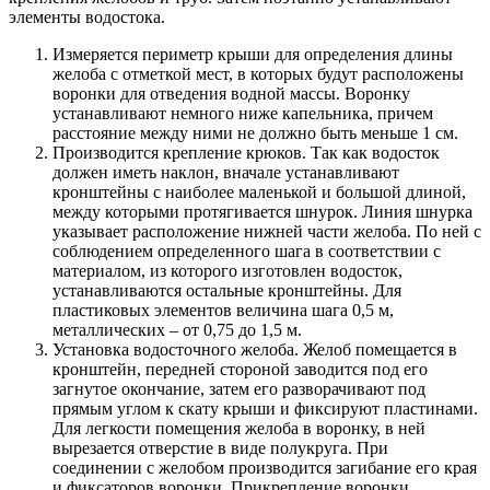
элементы водостока.
Измеряется периметр крыши для определения длины
желоба с отметкой мест, в которых будут расположены
воронки для отведения водной массы. Воронку
устанавливают немного ниже капельника, причем
расстояние между ними не должно быть меньше 1 см.
Производится крепление крюков. Так как водосток
должен иметь наклон, вначале устанавливают
кронштейны с наиболее маленькой и большой длиной,
между которыми протягивается шнурок. Линия шнурка
указывает расположение нижней части желоба. По ней с
соблюдением определенного шага в соответствии с
материалом, из которого изготовлен водосток,
устанавливаются остальные кронштейны. Для
пластиковых элементов величина шага 0,5 м,
металлических – от 0,75 до 1,5 м.
Установка водосточного желоба. Желоб помещается в
кронштейн, передней стороной заводится под его
загнутое окончание, затем его разворачивают под
прямым углом к скату крыши и фиксируют пластинами.
Для легкости помещения желоба в воронку, в ней
вырезается отверстие в виде полукруга. При
соединении с желобом производится загибание его края
и фиксаторов воронки. Прикрепление воронки