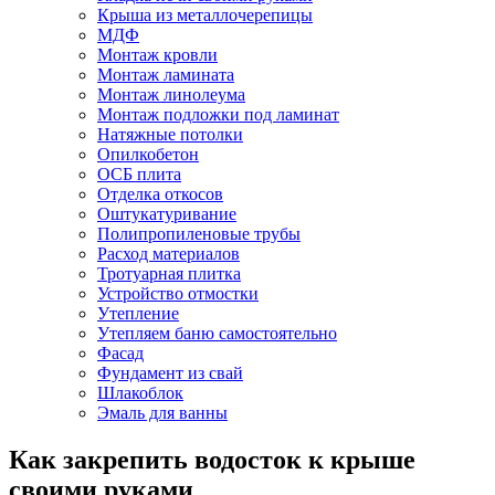
Крыша из металлочерепицы
МДФ
Монтаж кровли
Монтаж ламината
Монтаж линолеума
Монтаж подложки под ламинат
Натяжные потолки
Опилкобетон
ОСБ плита
Отделка откосов
Оштукатуривание
Полипропиленовые трубы
Расход материалов
Тротуарная плитка
Устройство отмостки
Утепление
Утепляем баню самостоятельно
Фасад
Фундамент из свай
Шлакоблок
Эмаль для ванны
Как закрепить водосток к крыше
своими руками