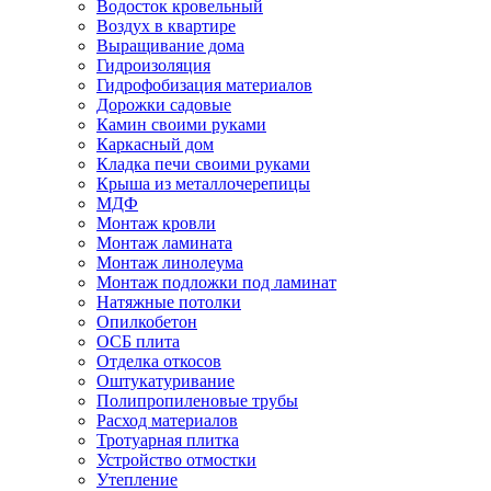
Водосток кровельный
Воздух в квартире
Выращивание дома
Гидроизоляция
Гидрофобизация материалов
Дорожки садовые
Камин своими руками
Каркасный дом
Кладка печи своими руками
Крыша из металлочерепицы
МДФ
Монтаж кровли
Монтаж ламината
Монтаж линолеума
Монтаж подложки под ламинат
Натяжные потолки
Опилкобетон
ОСБ плита
Отделка откосов
Оштукатуривание
Полипропиленовые трубы
Расход материалов
Тротуарная плитка
Устройство отмостки
Утепление