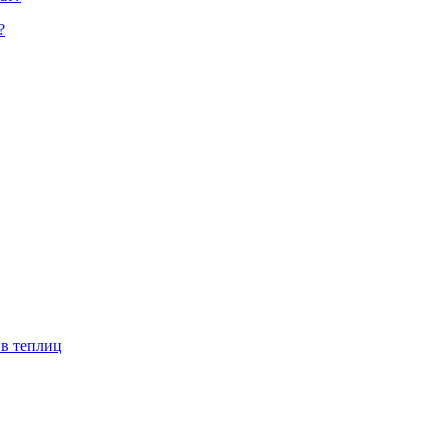
?
ив теплиц