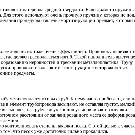
стикового материала средней твердости. Если диаметр пружины, 
а. Для этого используют очень прочную пружину, которая не по
кончания процедуры извлечь амортизирующий предмет, который 
олее долгий, но тоже очень эффективный. Проволоку нарезают 
ы, где должен располагаться изгиб. Такой наполнитель выступае
ь образованию неровностей и тресканий металлопластика. Трубу
уски проволоки извлекают из конструкции с осторожностью.
ронние предметы.
ибу металлопластмассовых труб. К нему часто прибегают, ели н
е в элемент трубопровода засыпают, не оставляя пустот, мелки
 высыпался, на трубу с двух концов устанавливают заглушки.
таточном расстоянии от запланированного места ее деформирова
й лампой.
мо контролировать степень накалки песка. С этой целью к участк
о том, что песок уже достаточно сильно прокалился.