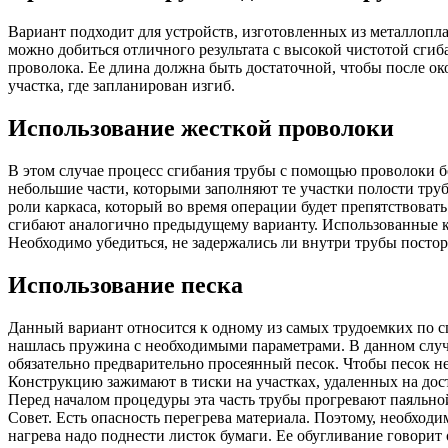
Вариант подходит для устройств, изготовленных из металлопла
можно добиться отличного результата с высокой чистотой сгиб
проволока. Ее длина должна быть достаточной, чтобы после о
участка, где запланирован изгиб.
Использование жесткой проволоки
В этом случае процесс сгибания трубы с помощью проволоки б
небольшие части, которыми заполняют те участки полости труб
роли каркаса, который во время операции будет препятствоват
сгибают аналогично предыдущему варианту. Использованные к
Необходимо убедиться, не задержались ли внутри трубы посто
Использование песка
Данный вариант относится к одному из самых трудоемких по сг
нашлась пружина с необходимыми параметрами. В данном случа
обязательно предварительно просеянный песок. Чтобы песок не
Конструкцию зажимают в тиски на участках, удаленных на дос
Перед началом процедуры эта часть трубы прогревают паяльно
Совет. Есть опасность перегрева материала. Поэтому, необходи
нагрева надо поднести листок бумаги. Ее обугливание говорит 