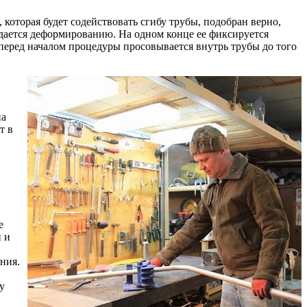
которая будет содействовать сгибу трубы, подобран верно,
ддается деформированию. На одном конце ее фиксируется
перед началом процедуры просовывается внутрь трубы до того
на
т в
е
й и
ния.
у