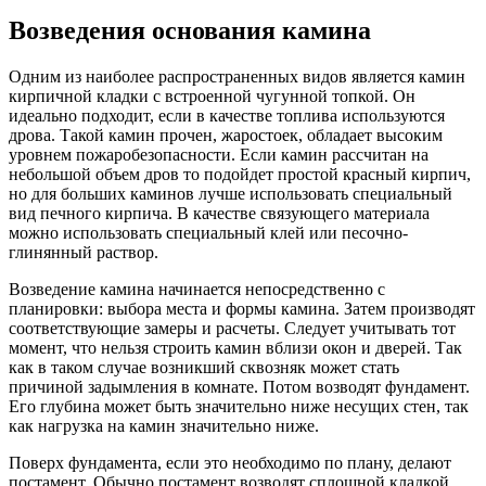
Возведения основания камина
Одним из наиболее распространенных видов является камин
кирпичной кладки с встроенной чугунной топкой. Он
идеально подходит, если в качестве топлива используются
дрова. Такой камин прочен, жаростоек, обладает высоким
уровнем пожаробезопасности. Если камин рассчитан на
небольшой объем дров то подойдет простой красный кирпич,
но для больших каминов лучше использовать специальный
вид печного кирпича. В качестве связующего материала
можно использовать специальный клей или песочно-
глинянный раствор.
Возведение камина начинается непосредственно с
планировки: выбора места и формы камина. Затем производят
соответствующие замеры и расчеты. Следует учитывать тот
момент, что нельзя строить камин вблизи окон и дверей. Так
как в таком случае возникший сквозняк может стать
причиной задымления в комнате. Потом возводят фундамент.
Его глубина может быть значительно ниже несущих стен, так
как нагрузка на камин значительно ниже.
Поверх фундамента, если это необходимо по плану, делают
постамент. Обычно постамент возводят сплошной кладкой.