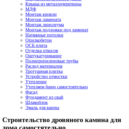
Крыша из металлочерепицы
МДФ
Монтаж кровли
Монтаж ламината
Монтаж линолеума
Монтаж подложки под ламинат
Натяжные потолки
Опилкобетон
ОСБ плита
Отделка откосов
Оштукатуривание
Полипропиленовые трубы
Расход материалов
Тротуарная плитка
Устройство отмостки
Утепление
Утепляем баню самостоятельно
Фасад
Фундамент из свай
Шлакоблок
Эмаль для ванны
Строительство дровяного камина для
дома самостятельно