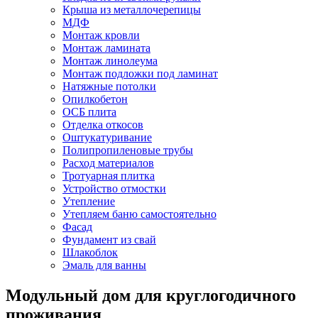
Крыша из металлочерепицы
МДФ
Монтаж кровли
Монтаж ламината
Монтаж линолеума
Монтаж подложки под ламинат
Натяжные потолки
Опилкобетон
ОСБ плита
Отделка откосов
Оштукатуривание
Полипропиленовые трубы
Расход материалов
Тротуарная плитка
Устройство отмостки
Утепление
Утепляем баню самостоятельно
Фасад
Фундамент из свай
Шлакоблок
Эмаль для ванны
Модульный дом для круглогодичного
проживания