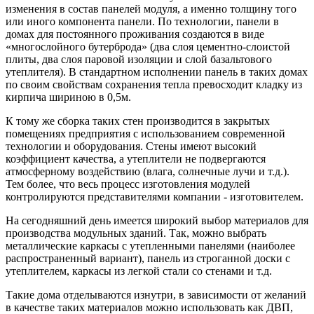
изменения в состав панелей модуля, а именно толщину того
или иного компонента панели. По технологии, панели в
домах для постоянного проживания создаются в виде
«многослойного бутерброда» (два слоя цементно-слоистой
плиты, два слоя паровой изоляции и слой базальтового
утеплителя). В стандартном исполнении панель в таких домах
по своим свойствам сохранения тепла превосходит кладку из
кирпича шириною в 0,5м.
К тому же сборка таких стен производится в закрытых
помещениях предприятия с использованием современной
технологии и оборудования. Стены имеют высокий
коэффициент качества, а утеплители не подвергаются
атмосферному воздействию (влага, солнечные лучи и т.д.).
Тем более, что весь процесс изготовления модулей
контролируются представителями компании - изготовителем.
На сегодняшний день имеется широкий выбор материалов для
производства модульных зданий. Так, можно выбрать
металлические каркасы с утепленными панелями (наиболее
распространенный вариант), панель из строганной доски с
утеплителем, каркасы из легкой стали со стенами и т.д.
Такие дома отделываются изнутри, в зависимости от желаний
в качестве таких материалов можно использовать как ДВП,