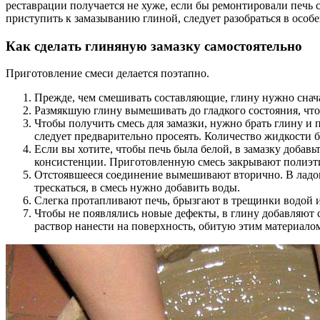
реставрации получается не хуже, если бы ремонтировали печь
приступить к замазыванию глиной, следует разобраться в особе
Как сделать глиняную замазку самостоятельно
Приготовление смеси делается поэтапно.
Прежде, чем смешивать составляющие, глину нужно сначал
Размякшую глину вымешивать до гладкого состояния, что
Чтобы получить смесь для замазки, нужно брать глину и
следует предварительно просеять. Количество жидкости 
Если вы хотите, чтобы печь была белой, в замазку добавь
консистенции. Приготовленную смесь закрывают полиэт
Отстоявшееся соединение вымешивают вторично. В ладоня
трескаться, в смесь нужно добавить воды.
Слегка протапливают печь, брызгают в трещинки водой 
Чтобы не появлялись новые дефекты, в глину добавляют 
раствор нанести на поверхность, обитую этим материалом