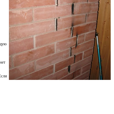
ющую
нет
Если