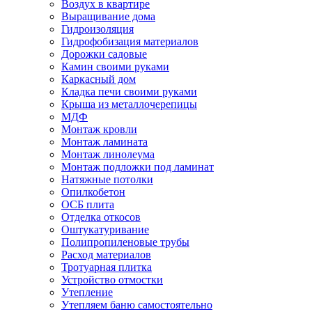
Воздух в квартире
Выращивание дома
Гидроизоляция
Гидрофобизация материалов
Дорожки садовые
Камин своими руками
Каркасный дом
Кладка печи своими руками
Крыша из металлочерепицы
МДФ
Монтаж кровли
Монтаж ламината
Монтаж линолеума
Монтаж подложки под ламинат
Натяжные потолки
Опилкобетон
ОСБ плита
Отделка откосов
Оштукатуривание
Полипропиленовые трубы
Расход материалов
Тротуарная плитка
Устройство отмостки
Утепление
Утепляем баню самостоятельно