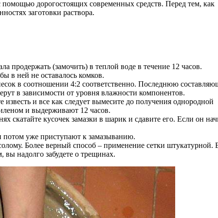
 с помощью дорогостоящих современных средств. Перед тем, как
нностях заготовки раствора.
а продержать (замочить) в теплой воде в течение 12 часов.
бы в ней не оставалось комков.
 песок в соотношении 4:2 соответственно. Последнюю составля
берут в зависимости от уровня влажности компонентов.
те известь и все как следует вымесите до получения однородной
иленом и выдерживают 12 часов.
х скатайте кусочек замазки в шарик и сдавите его. Если он нач
и потом уже приступают к замазыванию.
солому. Более верный способ – применение сетки штукатурной. 
, вы надолго забудете о трещинах.