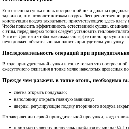
Естественная сушка вновь построенной печи должна продолжат
задвижки, что позволит потокам воздуха беспрепятственно цир
конструкции воздух захватывать присутствующую здесь влагу и
Чтобы повысить эффективность естественной сушки, специали
с этим, перед дверью топки следует установить тепловентилято
Учтите. Для того чтобы максимально эффективно просушить печ
печи должен обязательно выполнить принудительную сушку.
Последовательность операций при принудительн
В ходе принудительной сушки в топке только что построенной
ежесуточного сжигания в топке мелко наколотых древесных по
Прежде чем разжечь в топке огонь, необходимо в
слегка открыть поддувало;
наполовину открыть главную задвижку;
дверцы, регулирующие подачу вторичного воздуха закры
По завершении первой принудительной просушки, когда залож
приоткрыть дверцу поддувала, приблизительно на 0,5-1 с