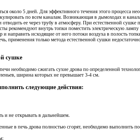
ься около 5 дней. Для эффективного течения этого процесса н
кулировать по всем каналам. Возникающая в дымоходах и канала
 отводить ее через трубу в атмосферу. При естественной сушке 
сты рекомендуют внутрь топки поместить электрическую лампу
р и направить исходящие от него потоки воздуха в полость топк
ь, применения только метода естественной сушки недостаточно.
ой сушке
 печи необходимо сжигать сухие дрова по определенной технолог
леньев, ширина которых не превышает 3-4 см.
ыполнить следующие действия:
ть и не открывать в дальнейшем.
енные в печь дрова полностью сгорят, необходимо выполнить п
м;