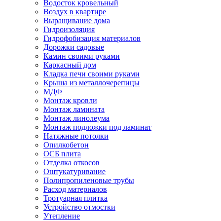
Водосток кровельный
Воздух в квартире
Выращивание дома
Гидроизоляция
Гидрофобизация материалов
Дорожки садовые
Камин своими руками
Каркасный дом
Кладка печи своими руками
Крыша из металлочерепицы
МДФ
Монтаж кровли
Монтаж ламината
Монтаж линолеума
Монтаж подложки под ламинат
Натяжные потолки
Опилкобетон
ОСБ плита
Отделка откосов
Оштукатуривание
Полипропиленовые трубы
Расход материалов
Тротуарная плитка
Устройство отмостки
Утепление