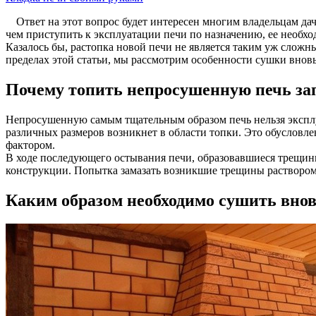
Ответ на этот вопрос будет интересен многим владельцам д
чем приступить к эксплуатации печи по назначению, ее необх
Казалось бы, растопка новой печи не является таким уж сложны
пределах этой статьи, мы рассмотрим особенности сушки внов
Почему топить непросушенную печь за
Непросушенную самым тщательным образом печь нельзя эксплу
различных размеров возникнет в области топки. Это обусловл
фактором.
В ходе последующего остывания печи, образовавшиеся трещины
конструкции. Попытка замазать возникшие трещины раствором
Каким образом необходимо сушить внов