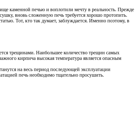
лище каменной печью и воплотили мечту в реальность. Прежде
сушку, вновь сложенную печь требуется хорошо протопить.
тью. Тот, кто так думает, заблуждается. Именно поэтому, в
оется трещинами. Наибольшее количество трещин самых
влажного кирпича высокая температура является опасным
станутся на весь период последующей эксплуатации
уатацией печь необходимо тщательно просушить.