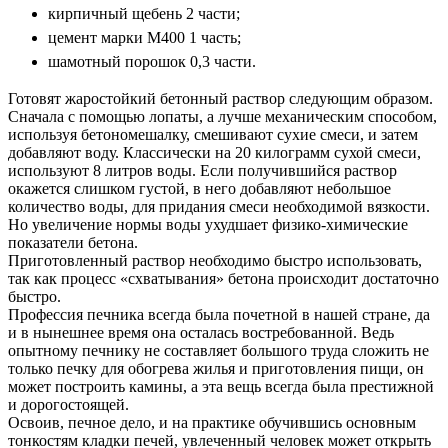
кирпичный щебень 2 части;
цемент марки М400 1 часть;
шамотный порошок 0,3 части.
Готовят жаростойкий бетонный раствор следующим образом.
Сначала с помощью лопаты, а лучше механическим способом,
используя бетономешалку, смешивают сухие смеси, и затем
добавляют воду. Классически на 20 килограмм сухой смеси,
используют 8 литров воды. Если получившийся раствор
окажется слишком густой, в него добавляют небольшое
количество воды, для придания смеси необходимой вязкости.
Но увеличение нормы воды ухудшает физико-химические
показатели бетона.
Приготовленный раствор необходимо быстро использовать,
так как процесс «схватывания» бетона происходит достаточно
быстро.
Профессия печника всегда была почетной в нашей стране, да
и в нынешнее время она осталась востребованной. Ведь
опытному печнику не составляет большого труда сложить не
только печку для обогрева жилья и приготовления пищи, он
может построить камины, а эта вещь всегда была престижной
и дорогостоящей.
Освоив, печное дело, и на практике обучившись основным
тонкостям кладки печей, увлеченный человек может открыть