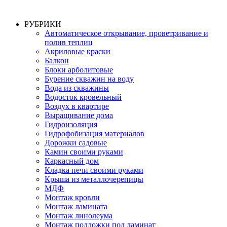
РУБРИКИ
Автоматическое открывание, проветривание и
полив теплиц
Акриловые краски
Балкон
Блоки арболитовые
Бурение скважин на воду
Вода из скважины
Водосток кровельный
Воздух в квартире
Выращивание дома
Гидроизоляция
Гидрофобизация материалов
Дорожки садовые
Камин своими руками
Каркасный дом
Кладка печи своими руками
Крыша из металлочерепицы
МДФ
Монтаж кровли
Монтаж ламината
Монтаж линолеума
Монтаж подложки под ламинат