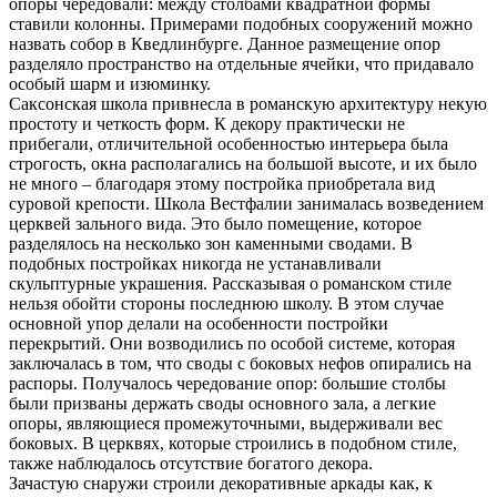
опоры чередовали: между столбами квадратной формы
ставили колонны. Примерами подобных сооружений можно
назвать собор в Кведлинбурге. Данное размещение опор
разделяло пространство на отдельные ячейки, что придавало
особый шарм и изюминку.
Саксонская школа привнесла в романскую архитектуру некую
простоту и четкость форм. К декору практически не
прибегали, отличительной особенностью интерьера была
строгость, окна располагались на большой высоте, и их было
не много – благодаря этому постройка приобретала вид
суровой крепости. Школа Вестфалии занималась возведением
церквей зального вида. Это было помещение, которое
разделялось на несколько зон каменными сводами. В
подобных постройках никогда не устанавливали
скульптурные украшения. Рассказывая о романском стиле
нельзя обойти стороны последнюю школу. В этом случае
основной упор делали на особенности постройки
перекрытий. Они возводились по особой системе, которая
заключалась в том, что своды с боковых нефов опирались на
распоры. Получалось чередование опор: большие столбы
были призваны держать своды основного зала, а легкие
опоры, являющиеся промежуточными, выдерживали вес
боковых. В церквях, которые строились в подобном стиле,
также наблюдалось отсутствие богатого декора.
Зачастую снаружи строили декоративные аркады как, к