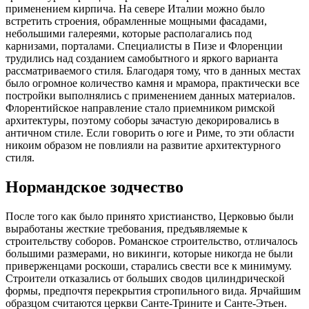
применением кирпича. На севере Италии можно было
встретить строения, обрамленные мощными фасадами,
небольшими галереями, которые располагались под
карнизами, порталами. Специалисты в Пизе и Флоренции
трудились над созданием самобытного и яркого варианта
рассматриваемого стиля. Благодаря тому, что в данных местах
было огромное количество камня и мрамора, практически все
постройки выполнялись с применением данных материалов.
Флорентийское направление стало приемником римской
архитектуры, поэтому соборы зачастую декорировались в
античном стиле. Если говорить о юге и Риме, то эти области
никоим образом не повлияли на развитие архитектурного
стиля.
Нормандское зодчество
После того как было принято христианство, Церковью были
выработаны жесткие требования, предъявляемые к
строительству соборов. Романское строительство, отличалось
большими размерами, но викинги, которые никогда не были
приверженцами роскоши, старались свести все к минимуму.
Строители отказались от больших сводов цилиндрической
формы, предпочтя перекрытия стропильного вида. Ярчайшим
образцом считаются церкви Санте-Трините и Санте-Этьен.