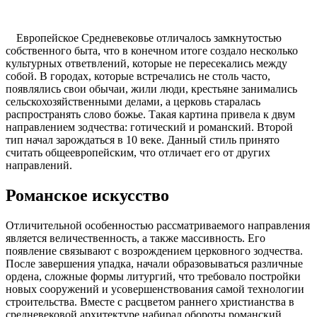
Европейское Средневековье отличалось замкнутостью
собственного быта, что в конечном итоге создало несколько
культурных ответвлений, которые не пересекались между
собой. В городах, которые встречались не столь часто,
появлялись свои обычаи, жили люди, крестьяне занимались
сельскохозяйственными делами, а церковь старалась
распространять слово божье. Такая картина привела к двум
направлением зодчества: готический и романский. Второй
тип начал зарождаться в 10 веке. Данный стиль принято
считать общеевропейским, что отличает его от других
направлений.
Романское искусство
Отличительной особенностью рассматриваемого направления
является величественность, а также массивность. Его
появление связывают с возрождением церковного зодчества.
После завершения упадка, начали образовываться различные
ордена, сложные формы литургий, что требовало постройки
новых сооружений и усовершенствования самой технологии
строительства. Вместе с расцветом раннего христианства в
средневековой архитектуре набирал обороты романский