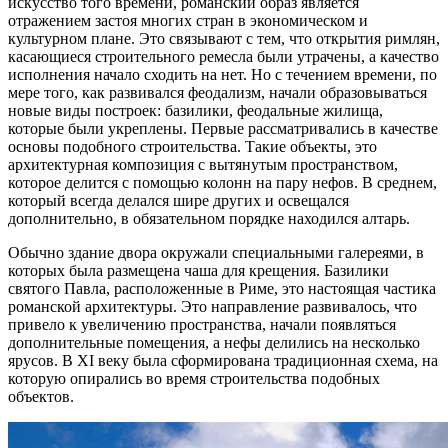
искусство того времени, романский образ является
отражением застоя многих стран в экономическом и
культурном плане. Это связывают с тем, что открытия римлян,
касающиеся строительного ремесла были утрачены, а качество
исполнения начало сходить на нет. Но с течением времени, по
мере того, как развивался феодализм, начали образовываться
новые виды построек: базилики, феодальные жилища,
которые были укреплены. Первые рассматривались в качестве
основы подобного строительства. Такие объекты, это
архитектурная композиция с вытянутым пространством,
которое делится с помощью колонн на пару нефов. В среднем,
который всегда делался шире других и освещался
дополнительно, в обязательном порядке находился алтарь.
Обычно здание двора окружали специальными галереями, в
которых была размещена чаша для крещения. Базилики
святого Павла, расположенные в Риме, это настоящая частика
романской архитектуры. Это направление развивалось, что
привело к увеличению пространства, начали появляться
дополнительные помещения, а нефы делились на несколько
ярусов. В XI веку была сформирована традиционная схема, на
которую опирались во время строительства подобных
объектов.