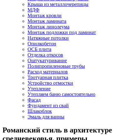
Крыша из металлочерепицы
МДФ
Монтаж кровли
Монтаж ламината
Монтаж линолеума
Монтаж подложки под ламинат
Натяжные потолки
Опилкобетон
ОСБ плита
Отделка откосов
Оштукатуривание
Полипропиленовые трубы
Расход материалов
Тротуарная плитка
Устройство отмостки
Утепление
Утепляем баню самостоятельно
Фасад
Фундамент из свай
Шлакоблок
Эмаль для ванны
Романский стиль в архитектуре
средневековья, примеры