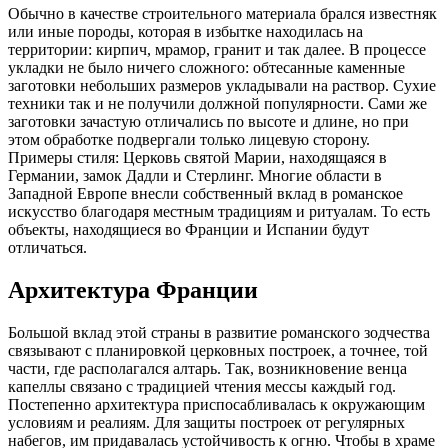
Обычно в качестве строительного материала брался известняк
или иные породы, которая в избытке находилась на
территории: кирпич, мрамор, гранит и так далее. В процессе
укладки не было ничего сложного: обтесанные каменные
заготовки небольших размеров укладывали на раствор. Сухие
техники так и не получили должной популярности. Сами же
заготовки зачастую отличались по высоте и длине, но при
этом обработке подвергали только лицевую сторону.
Примеры стиля: Церковь святой Марии, находящаяся в
Германии, замок Дадли и Стерлинг. Многие области в
Западной Европе внесли собственный вклад в романское
искусство благодаря местным традициям и ритуалам. То есть
объекты, находящиеся во Франции и Испании будут
отличаться.
Архитектура Франции
Большой вклад этой страны в развитие романского зодчества
связывают с планировкой церковных построек, а точнее, той
части, где располагался алтарь. Так, возникновение венца
капеллы связано с традицией чтения мессы каждый год.
Постепенно архитектура приспосабливалась к окружающим
условиям и реалиям. Для защиты построек от регулярных
набегов, им придавалась устойчивость к огню. Чтобы в храме