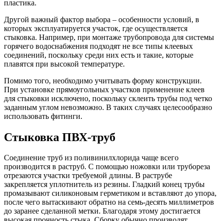
пластика.
Другой важный фактор выбора – особенности условий, в
которых эксплуатируется участок, где осуществляется
стыковка. Например, при монтаже трубопровода для системы
горячего водоснабжения подходят не все типы клеевых
соединений, поскольку среди них есть и такие, которые
плавятся при высокой температуре.
Помимо того, необходимо учитывать форму конструкции.
При установке прямоугольных участков применение клеев
для стыковки исключено, поскольку склеить трубы под четко
заданным углом невозможно. В таких случаях целесообразно
использовать фитинги.
Стыковка ПВХ-труб
Соединение труб из поливинилхлорида чаще всего
производится в раструб. С помощью ножовки или трубореза
отрезаются участки требуемой длины. В раструбе
закрепляется уплотнитель из резины. Гладкий конец трубы
промазывают силиконовым герметиком и вставляют до упора,
после чего вытаскивают обратно на семь-десять миллиметров
до заранее сделанной метки. Благодаря этому достигается
высокая прочность стыка. Сборку обычно производят