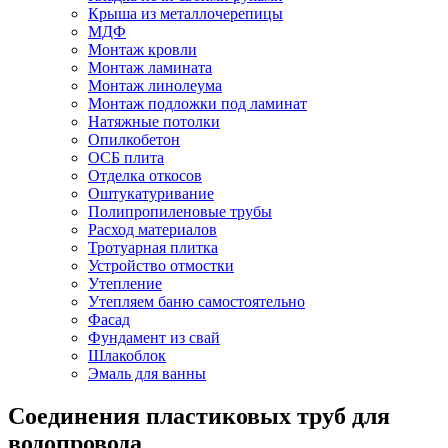
Крыша из металлочерепицы
МДФ
Монтаж кровли
Монтаж ламината
Монтаж линолеума
Монтаж подложки под ламинат
Натяжные потолки
Опилкобетон
ОСБ плита
Отделка откосов
Оштукатуривание
Полипропиленовые трубы
Расход материалов
Тротуарная плитка
Устройство отмостки
Утепление
Утепляем баню самостоятельно
Фасад
Фундамент из свай
Шлакоблок
Эмаль для ванны
Cоединения пластиковых труб для
водопровода