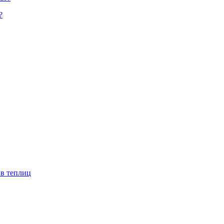
?
ив теплиц