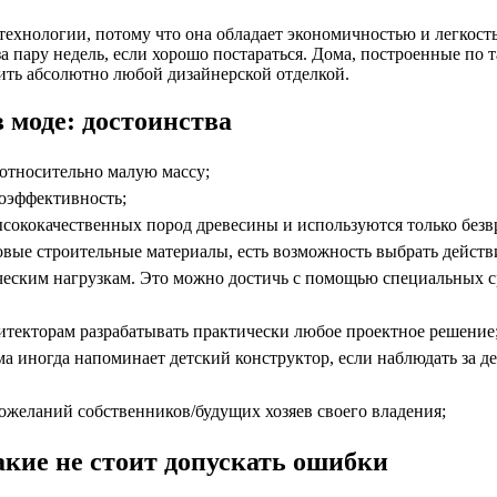
технологии, потому что она обладает экономичностью и легкост
 пару недель, если хорошо постараться. Дома, построенные по т
ить абсолютно любой дизайнерской отделкой.
 моде: достоинства
относительно малую массу;
оэффективность;
высококачественных пород древесины и используются только без
новые строительные материалы, есть возможность выбрать дейст
ческим нагрузкам. Это можно достичь с помощью специальных ср
итекторам разрабатывать практически любое проектное решение
ома иногда напоминает детский конструктор, если наблюдать за
ожеланий собственников/будущих хозяев своего владения;
акие не стоит допускать ошибки