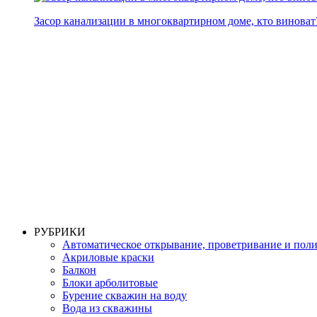
Засор канализации в многоквартирном доме, кто виноват
РУБРИКИ
Автоматическое открывание, проветривание и пол
Акриловые краски
Балкон
Блоки арболитовые
Бурение скважин на воду
Вода из скважины