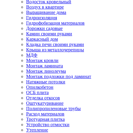
Водосток кровельный
Воздух в квартире
Выращивание дома
Гидроизоляция
Гидрофобизация материалов
Дорожки садовые
Камин своими руками
Каркасный дом
Кладка печи своими руками
Крыша из металлочерепицы
МДФ
Монтаж кровли
Монтаж ламината
Монтаж линолеума
Монтаж подложки под ламинат
Натяжные потолки
Опилкобетон
ОСБ плита
Отделка откосов
Оштукатуривание
Полипропиленовые трубы
Расход материалов
Тротуарная плитка
Устройство отмостки
Утепление