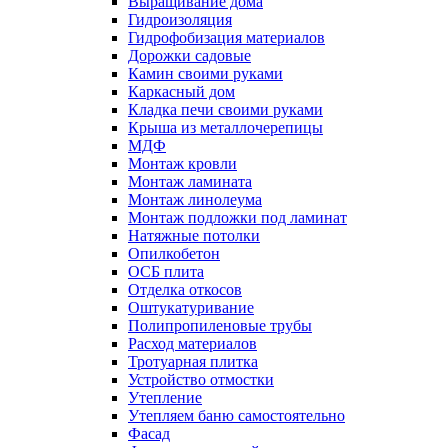
Выращивание дома
Гидроизоляция
Гидрофобизация материалов
Дорожки садовые
Камин своими руками
Каркасный дом
Кладка печи своими руками
Крыша из металлочерепицы
МДФ
Монтаж кровли
Монтаж ламината
Монтаж линолеума
Монтаж подложки под ламинат
Натяжные потолки
Опилкобетон
ОСБ плита
Отделка откосов
Оштукатуривание
Полипропиленовые трубы
Расход материалов
Тротуарная плитка
Устройство отмостки
Утепление
Утепляем баню самостоятельно
Фасад