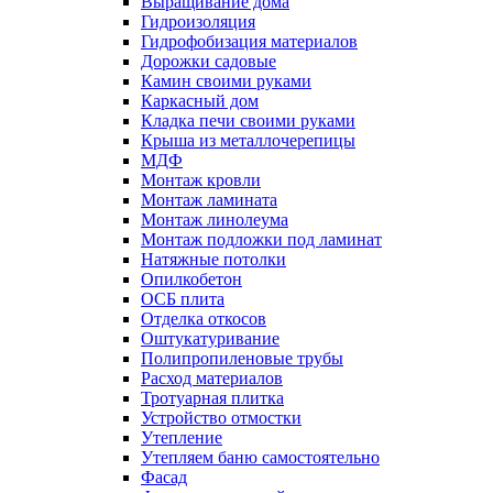
Выращивание дома
Гидроизоляция
Гидрофобизация материалов
Дорожки садовые
Камин своими руками
Каркасный дом
Кладка печи своими руками
Крыша из металлочерепицы
МДФ
Монтаж кровли
Монтаж ламината
Монтаж линолеума
Монтаж подложки под ламинат
Натяжные потолки
Опилкобетон
ОСБ плита
Отделка откосов
Оштукатуривание
Полипропиленовые трубы
Расход материалов
Тротуарная плитка
Устройство отмостки
Утепление
Утепляем баню самостоятельно
Фасад