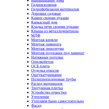
Выращивание дома
Гидроизоляция
Гидрофобизация материалов
Дорожки садовые
Камин своими руками
Каркасный дом
Кладка печи своими руками
Крыша из металлочерепицы
МДФ
Монтаж кровли
Монтаж ламината
Монтаж линолеума
Монтаж подложки под ламинат
Натяжные потолки
Опилкобетон
ОСБ плита
Отделка откосов
Оштукатуривание
Полипропиленовые трубы
Расход материалов
Тротуарная плитка
Устройство отмостки
Утепление
Утепляем баню самостоятельно
Фасад