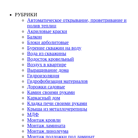
РУБРИКИ
Автоматическое открывание, проветривание и
полив теплиц
Акриловые краски
Балкон
Блоки арболитовые
Бурение скважин на воду
Вода из скважины
Водосток кровельный
Воздух в квартире
Выращивание дома
Гидроизоляция
Гидрофобизация материалов
Дорожки садовые
Камин своими руками
Каркасный дом
Кладка печи своими руками
Крыша из металлочерепицы
МДФ
Монтаж кровли
Монтаж ламината
Монтаж линолеума
Монтаж подложки под ламинат