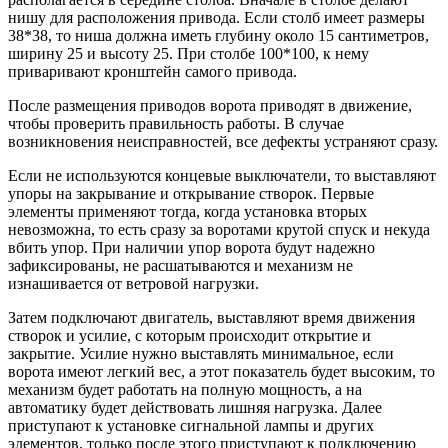
нишу для расположения привода. Если столб имеет размеры
38*38, то ниша должна иметь глубину около 15 сантиметров,
ширину 25 и высоту 25. При столбе 100*100, к нему
приваривают кронштейн самого привода.
После размещения приводов ворота приводят в движение,
чтобы проверить правильность работы. В случае
возникновения неисправностей, все дефекты устраняют сразу.
Если не используются концевые выключатели, то выставляют
упоры на закрывание и открывание створок. Первые
элементы применяют тогда, когда установка вторых
невозможна, то есть сразу за воротами крутой спуск и некуда
вбить упор. При наличии упор ворота будут надежно
зафиксированы, не расшатываются и механизм не
изнашивается от ветровой нагрузки.
Затем подключают двигатель, выставляют время движения
створок и усилие, с которым происходит открытие и
закрытие. Усилие нужно выставлять минимальное, если
ворота имеют легкий вес, а этот показатель будет высоким, то
механизм будет работать на полную мощность, а на
автоматику будет действовать лишняя нагрузка. Далее
приступают к установке сигнальной лампы и других
элементов, только после этого приступают к подключению