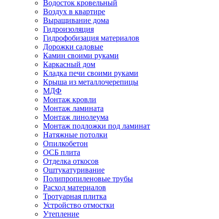
Водосток кровельный
Воздух в квартире
Выращивание дома
Гидроизоляция
Гидрофобизация материалов
Дорожки садовые
Камин своими руками
Каркасный дом
Кладка печи своими руками
Крыша из металлочерепицы
МДФ
Монтаж кровли
Монтаж ламината
Монтаж линолеума
Монтаж подложки под ламинат
Натяжные потолки
Опилкобетон
ОСБ плита
Отделка откосов
Оштукатуривание
Полипропиленовые трубы
Расход материалов
Тротуарная плитка
Устройство отмостки
Утепление