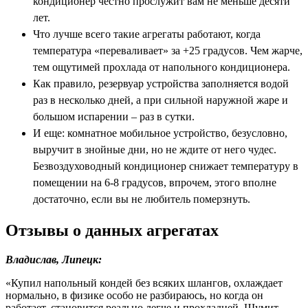
кондиционер честно прослужит вам не меньше десяти
лет.
Что лучше всего такие агрегаты работают, когда
температура «переваливает» за +25 градусов. Чем жарче,
тем ощутимей прохлада от напольного кондиционера.
Как правило, резервуар устройства заполняется водой
раз в несколько дней, а при сильной наружной жаре и
большом испарении – раз в сутки.
И еще: комнатное мобильное устройство, безусловно,
выручит в знойные дни, но не ждите от него чудес.
Безвоздуховодный кондиционер снижает температуру в
помещении на 6-8 градусов, впрочем, этого вполне
достаточно, если вы не любитель померзнуть.
Отзывы о данных агрегатах
Владислав, Липецк:
«Купил напольный кондей без всяких шлангов, охлаждает
нормально, в физике особо не разбираюсь, но когда он
работает, становится реально легче и прохладней. Шумит