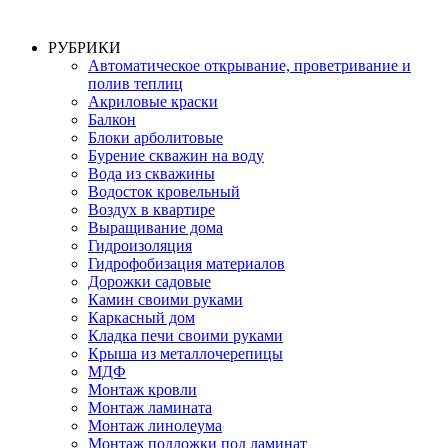
РУБРИКИ
Автоматическое открывание, проветривание и
полив теплиц
Акриловые краски
Балкон
Блоки арболитовые
Бурение скважин на воду
Вода из скважины
Водосток кровельный
Воздух в квартире
Выращивание дома
Гидроизоляция
Гидрофобизация материалов
Дорожки садовые
Камин своими руками
Каркасный дом
Кладка печи своими руками
Крыша из металлочерепицы
МДФ
Монтаж кровли
Монтаж ламината
Монтаж линолеума
Монтаж подложки под ламинат