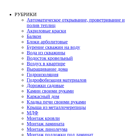
РУБРИКИ
Автоматическое открывание, проветривание и
полив теплиц
Акриловые краски
Балкон
Блоки арболитовые
Бурение скважин на воду
Вода из скважины
Водосток кровельный
Воздух в квартире
Выращивание дома
Гидроизоляция
Гидрофобизация материалов
Дорожки садовые
Камин своими руками
Каркасный дом
Кладка печи своими руками
Крыша из металлочерепицы
МДФ
Монтаж кровли
Монтаж ламината
Монтаж линолеума
Монтаж подложки под ламинат