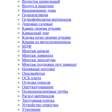
Водосток кровельный
Воздух в квартире
Выращивание дома
Гидроизоляция
Гидрофобизация материалов
Дорожки садовые
Камин своими руками
Каркасный дом
Кладка печи своими руками
Крыша из металлочерепицы
МДФ
Монтаж кровли
Монтаж ламината
Монтаж линолеума
Монтаж подложки под ламинат
Натяжные потолки
Опилкобетон
ОСБ плита
Отделка откосов
Оштукатуривание
Полипропиленовые трубы
Расход материалов
Тротуарная плитка
Устройство отмостки
Утепление