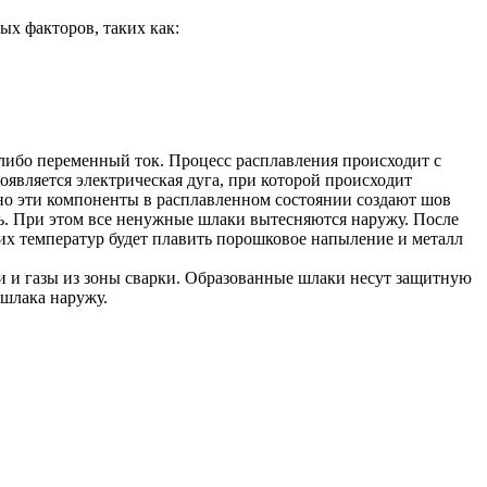
ых факторов, таких как:
либо переменный ток. Процесс расплавления происходит с
оявляется электрическая дуга, при которой происходит
но эти компоненты в расплавленном состоянии создают шов
ть. При этом все ненужные шлаки вытесняются наружу. После
ких температур будет плавить порошковое напыление и металл
ки и газы из зоны сварки. Образованные шлаки несут защитную
 шлака наружу.