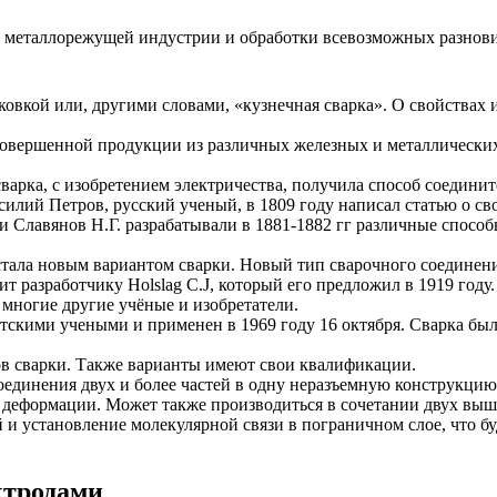
металлорежущей индустрии и обработки всевозможных разновидн
ковкой или, другими словами, «кузнечная сварка». О свойствах 
 совершенной продукции из различных железных и металлических
сварка, с изобретением электричества, получила способ соедини
силий Петров, русский ученый, в 1809 году написал статью о св
и Славянов Н.Г. разрабатывали в 1881-1882 гг различные способ
 стала новым вариантом сварки. Новый тип сварочного соедине
т разработчику Holslag C.J, который его предложил в 1919 году
многие другие учёные и изобретатели.
тскими учеными и применен в 1969 году 16 октября. Сварка был
тов сварки. Также варианты имеют свои квалификации.
соединения двух и более частей в одну неразъемную конструкци
й деформации. Может также производиться в сочетании двух выш
и установление молекулярной связи в пограничном слое, что бу
ктродами