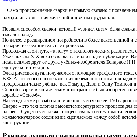
Само происхождение сварки напрямую связано с появлением 
находились залегания железной и цветных руд металла.
Первым способом сварки, который «увидел свет», была сварка 
тыс. лет назад.
Но далее, с расширением потребности в более качественной и
и сварочно-соединительные процессы.
Продолжая свой путь, «в ногу» с технологическим развитием, 
Уже с начала XIX века о сварке начинают идти публикации. Ва
независимых друг от друга учёных-изобретателя Бенардос Н.Н 
единую конструкцию.
Электрическая дуга, получаемая с помощью трехфазного тока,
В.Ф. А вот способ использования переменного тока принадлежи
продолжали такие учёные, как Эдмунд Дэви и Элиу Томпсон и 
Способ сварки в космическом пространстве был изобретен сове
корабле «Союз-6».
На сегодня уже разработано и используется более 150 вариан
Сварка – это технология высокотемпературного процесса для 
нагрева. Существует также процесс сварки путем пластическо
межмолекулярное соединение сцепляемых между собой деталей 
конструкции.
Ручная дуговая сварка покрытыми эле