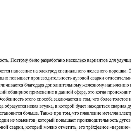
ость. Поэтому было разработано несколько вариантов для улучш
яется нанесение на электрод специального железного порошка.
ельно повышает производительность дуговой сварки относитель
личивается благодаря дополнительному железному напылению на
й обширное применение в данной сфере, это когда происходит г
обенность этого способа заключается в том, что более толстое
а образуется некая втулка, в которой будет находиться сварная
становится больше. Также при том, что плавление металла элек
 один из моментов, который повышает производительность дугов
й сварки, который можно отметить, это трёхфазное «варение» п