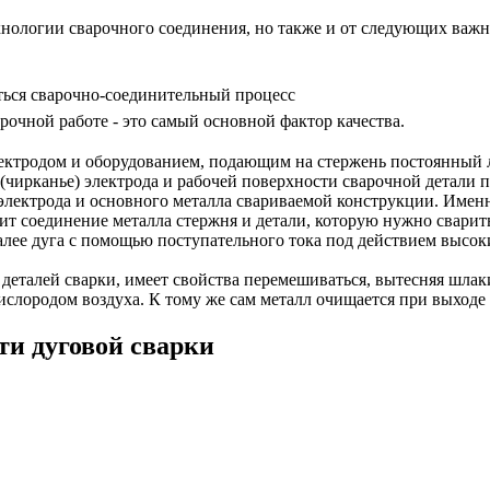
хнологии сварочного соединения, но также и от следующих важн
иться сварочно-соединительный процесс
очной работе - это самый основной фактор качества.
лектродом и оборудованием, подающим на стержень постоянный 
чирканье) электрода и рабочей поверхности сварочной детали п
электрода и основного металла свариваемой конструкции. Имен
дит соединение металла стержня и детали, которую нужно свари
 далее дуга с помощью поступательного тока под действием высо
м деталей сварки, имеет свойства перемешиваться, вытесняя шла
ислородом воздуха. К тому же сам металл очищается при выходе
ти дуговой сварки