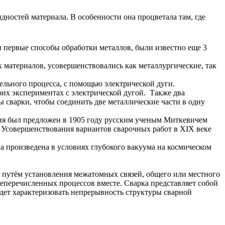
остей материала. В особенности она процветала там, где
и первые способы обработки металлов, были известно еще 3
 материалов, усовершенствовались как металлургические, так
тельного процесса, с помощью электрической дуги.
оих экспериментах с электрической дугой. Также два
ы сварки, чтобы соединить две металлические части в одну
ния был предложен в 1905 году русским ученым Миткевичем
. Усовершенствования вариантов сварочных работ в XIX веке
а произведена в условиях глубокого вакуума на космическом
ю путём установления межатомных связей, общего или местного
еперечисленных процессов вместе. Сварка представляет собой
дет характеризовать непрерывность структуры сварной