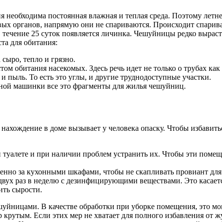
необходима постоянная влажная и теплая среда. Поэтому летнее
овых органов, напрямую они не спариваются. Происходит спарив
 в течение 25 суток появляется личинка. Чешуйницы редко вырас
та для обитания:
сыро, тепло и грязно.
 обитания насекомых. Здесь речь идет не только о трубах как 
а и пыль. То есть это углы, и другие труднодоступные участки.
ной машинки все это фрагменты для жилья чешуйниц.
нахождение в доме вызывает у человека опаску. Чтобы избавить
 туалете и при наличии проблем устранить их. Чтобы эти помещ
бенно за кухонными шкафами, чтобы не скапливать провиант для
вух раз в неделю с дезинфицирующими веществами. Это касается
ить сырости.
ешуйницами. В качестве обработки при уборке помещения, это мо
р крутым. Если этих мер не хватает для полного избавления от