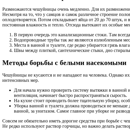
Размножаются чешуйницы очень медленно. Для их размножения 
Несмотря на то, что у самцов и самок различное строение пол
оплодотворяется. Потом откладывает яйца от 20 до 70 штук, и
постоянная влажность и тепло. Отсюда вытекают их особые мес
В первую очередь это канализационные стоки. Там всегда 
Водопроводные трубы так же являются излюбленным местом
Места в ванной и туалете, где редко убирается грязь влаг
Швы между плиткой, сантехнические стыки, дно стираль
Методы борьбы с белыми насекомыми
Чешуйницы не кусаются и не нападают на человека. Однако их 
интенсивных мер.
Для начала нужно проверить систему вытяжки в ванной и
вентиляция, начинает быстро распространяться сырость.
На кухне стоит проводить более тщательную уборку, осо
Уборка ванной и туалета должна проводиться не меньше д
ванной, за унитазом. Самое главное при уборке не развод
Совсем не обязательно иметь дорогие средства при борьбе с ч
Не редко используют раствор горчицы, но важно делать раство