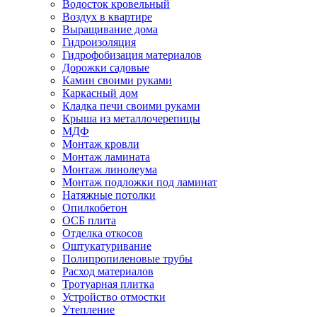
Водосток кровельный
Воздух в квартире
Выращивание дома
Гидроизоляция
Гидрофобизация материалов
Дорожки садовые
Камин своими руками
Каркасный дом
Кладка печи своими руками
Крыша из металлочерепицы
МДФ
Монтаж кровли
Монтаж ламината
Монтаж линолеума
Монтаж подложки под ламинат
Натяжные потолки
Опилкобетон
ОСБ плита
Отделка откосов
Оштукатуривание
Полипропиленовые трубы
Расход материалов
Тротуарная плитка
Устройство отмостки
Утепление