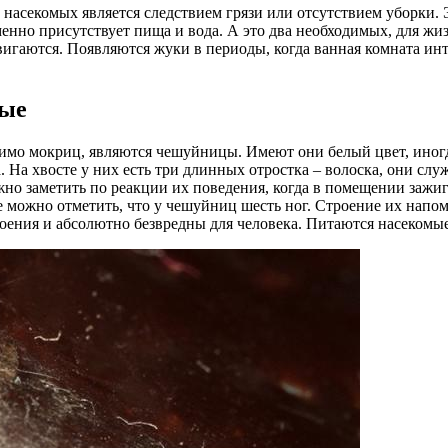
 насекомых является следствием грязи или отсутствием уборки. 
менно присутствует пища и вода. А это два необходимых, для жиз
игаются. Появляются жуки в периоды, когда ванная комната инт
мые
мимо мокриц, являются чешуйницы. Имеют они белый цвет, иног
. На хвосте у них есть три длинных отростка – волоска, они слу
но заметить по реакции их поведения, когда в помещении зажига
е можно отметить, что у чешуйниц шесть ног. Строение их напо
оения и абсолютно безвредны для человека. Питаются насеком