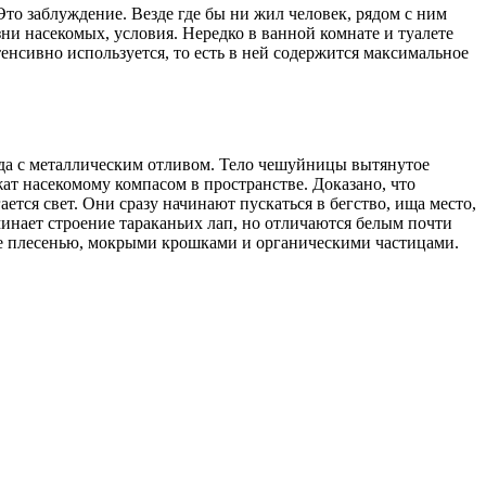
Это заблуждение. Везде где бы ни жил человек, рядом с ним
ни насекомых, условия. Нередко в ванной комнате и туалете
енсивно используется, то есть в ней содержится максимальное
да с металлическим отливом. Тело чешуйницы вытянутое
жат насекомому компасом в пространстве. Доказано, что
ется свет. Они сразу начинают пускаться в бегство, ища место,
минает строение тараканьих лап, но отличаются белым почти
ые плесенью, мокрыми крошками и органическими частицами.