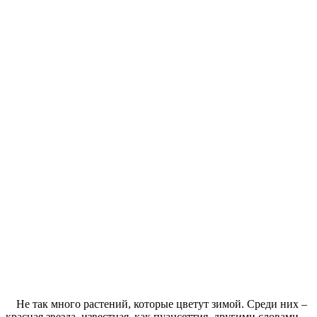
Не так много растений, которые цветут зимой. Среди них –
красная звезда, известная, как пуансеттия, другими словами –