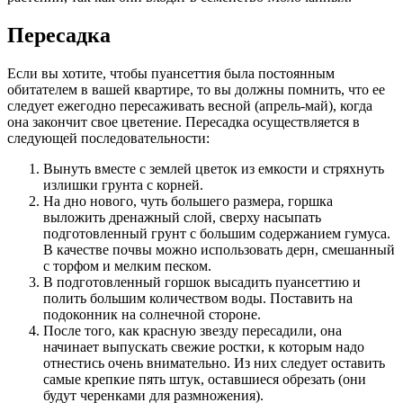
Пересадка
Если вы хотите, чтобы пуансеттия была постоянным
обитателем в вашей квартире, то вы должны помнить, что ее
следует ежегодно пересаживать весной (апрель-май), когда
она закончит свое цветение. Пересадка осуществляется в
следующей последовательности:
Вынуть вместе с землей цветок из емкости и стряхнуть
излишки грунта с корней.
На дно нового, чуть большего размера, горшка
выложить дренажный слой, сверху насыпать
подготовленный грунт с большим содержанием гумуса.
В качестве почвы можно использовать дерн, смешанный
с торфом и мелким песком.
В подготовленный горшок высадить пуансеттию и
полить большим количеством воды. Поставить на
подоконник на солнечной стороне.
После того, как красную звезду пересадили, она
начинает выпускать свежие ростки, к которым надо
отнестись очень внимательно. Из них следует оставить
самые крепкие пять штук, оставшиеся обрезать (они
будут черенками для размножения).