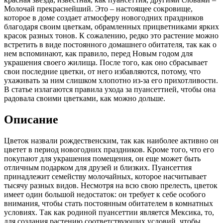
Молочай прекраснейший. Это – настоящее сокровище,
которое в доме создает атмосферу новогодних праздников
благодаря своим цветкам, обрамленных прицветниками ярких
красок разных тонов. К сожалению, редко это растение можно
встретить в виде постоянного домашнего обитателя, так как о
нем вспоминают, как правило, перед Новым годом для
украшения своего жилища. После того, как оно сбрасывает
свои последние цветки, от него избавляются, потому, что
ухаживать за ним слишком хлопотно из-за его прихотливости.
В статье излагаются правила ухода за пуансеттией, чтобы она
радовала своими цветками, как можно дольше.
Описание
Цветок назвали рождественским, так как наиболее активно он
цветет в период новогодних праздников. Кроме того, что его
покупают для украшения помещения, он еще может быть
отличным подарком для друзей и близких. Пуансеттия
принадлежит семейству молочайных, которое насчитывает
тысячу разных видов. Несмотря на всю свою прелесть, цветок
имеет один большой недостаток: он требует к себе особого
внимания, чтобы стать постоянным обитателем в комнатных
условиях. Так как родиной пуансеттии является Мексика, то,
для создания растению соответствующих условий, чтобы