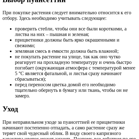
При покупке растения следует внимательно относится к его
отбору. Здесь необходимо учитывать следующее:
проверить стебли, чтобы они все были короткими, а
листва на них – пышная и зеленая;
прицветники должны быть ярко окрашенными и
свежими;
земляная смесь в емкости должна быть влажной;
не покупать растение на улице, так как оно чутко
реагирует на прохладную температуру и очень быстро
погибает (окружающая атмосфера с температурой менее
5 °C является фатальной, и листья сразу начинают
сбрасываться);
перед переносом цветка домой его необходимо
тщательно обернуть в бумагу или ткань, чтобы он не
замерз.
Уход
При неправильном уходе за пуансеттией ее прицветники
начинают постепенно отпадать, а само растение сразу же
теряет свой чудесный облик. В виду своего капризного
характера цветок может загнить. Поэтому, все действия по его