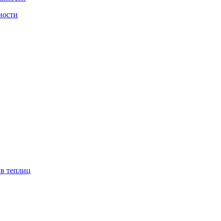
ности
ив теплиц