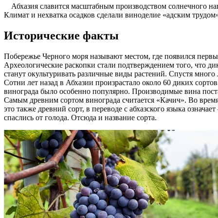
Абхазия славится масштабным производством солнечного напи
Климат и нехватка осадков сделали виноделие «адским трудом»
Исторические факты
Побережье Черного моря называют местом, где появился первый
Археологические раскопки стали подтверждением того, что дики
станут окультуривать различные виды растений. Спустя много 
Сотни лет назад в Абхазии произрастало около 60 диких сорт
винограда было особенно популярно. Производимые вина постав
Самым древним сортом винограда считается «Качич». Во время
это также древний сорт, в переводе с абхазского языка означае
спаслись от голода. Отсюда и название сорта.