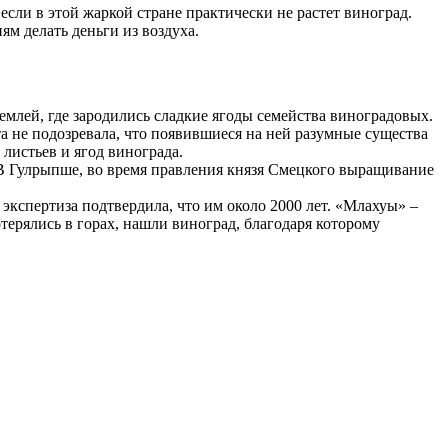
если в этой жаркой стране практически не растет виноград.
м делать деньги из воздуха.
емлей, где зародились сладкие ягоды семейства виноградовых.
та не подозревала, что появившиеся на ней разумные существа
листьев и ягод винограда.
. В Гулрыпше, во время правления князя Смецкого выращивание
экспертиза подтвердила, что им около 2000 лет. «Млахуы» –
отерялись в горах, нашли виноград, благодаря которому