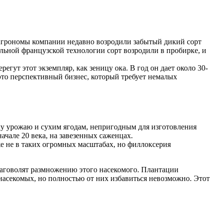
 Агрономы компании недавно возродили забытый дикий сорт
ьной французской технологии сорт возродили в пробирке, и
егут этот экземпляр, как зеницу ока. В год он дает около 30-
это перспективный бизнес, который требует немалых
му урожаю и сухим ягодам, непригодным для изготовления
чале 20 века, на завезенных саженцах.
е не в таких огромных масштабах, но филлоксерия
аговолят размножению этого насекомого. Плантации
асекомых, но полностью от них избавиться невозможно. Этот