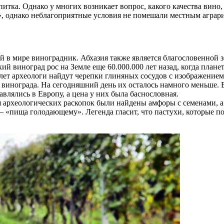
тка. Однако у многих возникает вопрос, какого качества вино, 
, однако неблагоприятные условия не помешали местным агрария
 в мире виноградник. Абхазия также является благословенной з
й виноград рос на Земле еще 60.000.000 лет назад, когда плане
лет археологи найдут черепки глиняных сосудов с изображением 
ов винограда. На сегодняшний день их осталось намного меньше
лялись в Европу, а цена у них была баснословная.
 археологических раскопок были найдены амфоры с семенами, а 
т – «пища голодающему». Легенда гласит, что пастухи, которые п