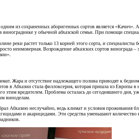
а одним из сохраненных аборигенных сортов является «Качич».
 винограднике у обычной абхазской семьи. При помощи специал
не реки растет только 13 корней этого сорта, и специалисты бер
росто неимоверная. Возрождение абхазских сортов винограда – 
зии».
имат. Жара и отсутствие надлежащего полива приводят к бедно
ов в Абхазии стала филлоксерия, которая пришла из Европы в на
о этим вредителем. Проблема осталась до сегодняшнего дня, уж
ным виноделам.
рал Абхазию неслучайно, ведь климат и условия проживания бл
ицидами и акарицидами. Эти средства уменьшают количество н
радников.