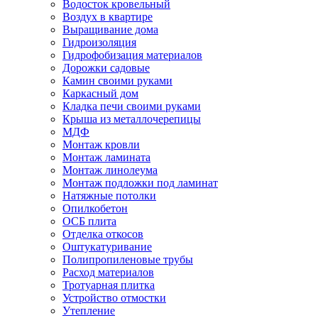
Водосток кровельный
Воздух в квартире
Выращивание дома
Гидроизоляция
Гидрофобизация материалов
Дорожки садовые
Камин своими руками
Каркасный дом
Кладка печи своими руками
Крыша из металлочерепицы
МДФ
Монтаж кровли
Монтаж ламината
Монтаж линолеума
Монтаж подложки под ламинат
Натяжные потолки
Опилкобетон
ОСБ плита
Отделка откосов
Оштукатуривание
Полипропиленовые трубы
Расход материалов
Тротуарная плитка
Устройство отмостки
Утепление