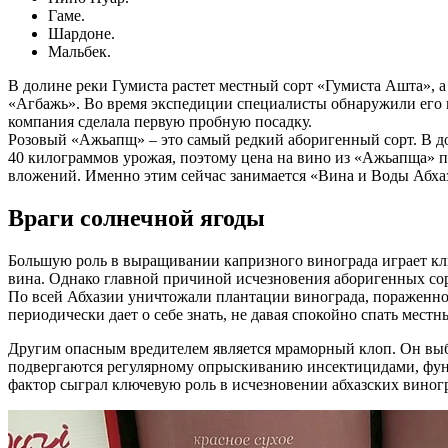
Гаме.
Шардоне.
Мальбек.
В долине реки Гумиста растет местный сорт «Гумиста Ашта», 
«Агбажь». Во время экспедиции специалисты обнаружили его в
компания сделала первую пробную посадку.
Розовый «Ажьапщ» – это самый редкий аборигенный сорт. В доли
40 килограммов урожая, поэтому цена на вино из «Ажьапща» п
вложений. Именно этим сейчас занимается «Вина и Воды Абха
Враги солнечной ягоды
Большую роль в выращивании капризного винограда играет кл
вина. Однако главной причиной исчезновения аборигенных сорт
По всей Абхазии уничтожали плантации винограда, пораженног
периодически дает о себе знать, не давая спокойно спать мест
Другим опасным вредителем является мраморный клоп. Он выб
подвергаются регулярному опрыскиванию инсектицидами, фунг
фактор сыграл ключевую роль в исчезновении абхазских виног