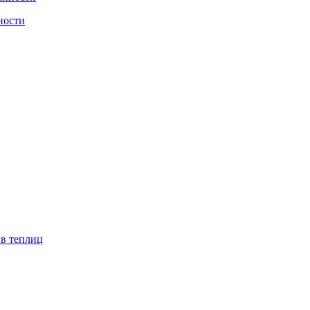
ности
ив теплиц