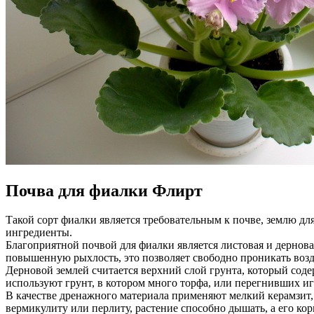
Почва для фиалки Флирт
Такой сорт фиалки является требовательным к почве, землю дл
ингредиенты.
Благоприятной почвой для фиалки является листовая и дернова
повышенную рыхлость, это позволяет свободно проникать воздух
Дерновой землей считается верхний слой грунта, который соде
используют грунт, в котором много торфа, или перегнивших иг
В качестве дренажного материала применяют мелкий керамзит, 
вермикулиту или перлиту, растение способно дышать, а его корн