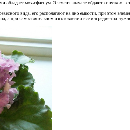
 обладает мох-сфагнум. Элемент вначале обдают кипятком, зат
ревесного вида, его располагают на дно емкости, при этом элем
ы, а при самостоятельном изготовлении все ингредиенты нужно