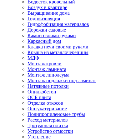
Водосток кровельный
Воздух в квартире
Выращивание дома
Гидроизоляция
Гидрофобизация материалов
Дорожки садовые
Камин своими руками
Каркасный дом
Кладка печи своими руками
Крыша из металлочерепицы
МДФ
Монтаж кровли
Монтаж ламината
Монтаж линолеума
Монтаж подложки под ламинат
Натяжные потолки
Опилкобетон
ОСБ плита
Отделка откосов
Оштукатуривание
Полипропиленовые трубы
Расход материалов
Тротуарная плитка
Устройство отмостки
Утепление