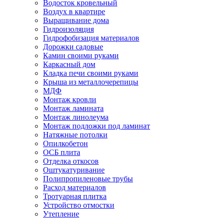
Водосток кровельный
Воздух в квартире
Выращивание дома
Гидроизоляция
Гидрофобизация материалов
Дорожки садовые
Камин своими руками
Каркасный дом
Кладка печи своими руками
Крыша из металлочерепицы
МДФ
Монтаж кровли
Монтаж ламината
Монтаж линолеума
Монтаж подложки под ламинат
Натяжные потолки
Опилкобетон
ОСБ плита
Отделка откосов
Оштукатуривание
Полипропиленовые трубы
Расход материалов
Тротуарная плитка
Устройство отмостки
Утепление