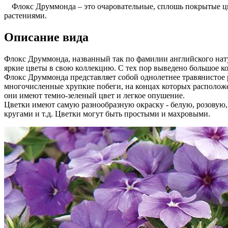
Флокс Друммонда – это очаровательные, сплошь покрытые цве
растениями.
Описание вида
Флокс Друммонда, названный так по фамилии английского нату
яркие цветы в свою коллекцию. С тех пор выведено большое ко
Флокс Друммонда представляет собой однолетнее травянистое ра
многочисленные хрупкие побеги, на концах которых расположе
они имеют темно-зеленый цвет и легкое опушение.
Цветки имеют самую разнообразную окраску - белую, розовую, 
кругами и т.д. Цветки могут быть простыми и махровыми.