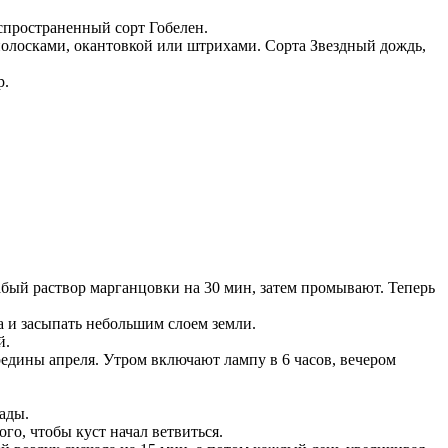
аспространенный сорт Гобелен.
 полосками, окантовкой или штрихами. Сорта Звездный дождь,
р.
абый раствор марганцовки на 30 мин, затем промывают. Теперь
а и засыпать небольшим слоем земли.
й.
редины апреля. Утром включают лампу в 6 часов, вечером
ады.
го, чтобы куст начал ветвиться.