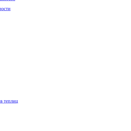
ности
ив теплиц