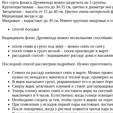
Все сорта флокса Друммонда можно разделить на 3 группы:
Крупноцветковые – высота до 30-35 см, цветки в диаметре могу
Звездчатые – высота от 15 до 40 см. Цветки очень интересной
Мерцающая звезда и др.
Махровые – вырастают до 30 см. Имеют крупные махровые и п
способ посадки
Выращивать флокс Друммонда можно несколькими способами:
посев семян в грунт под зиму – можно сеять по снегу
посев семян в грунт весной – посев производят в марте
рассадный способ – выращивают рассаду дома и высажив
Последний способ рассмотрим подробнее. Нужно приготовить г
Семена на рассаду начинают сеять в марте. Можно прове
нужно их ненадолго замочить в теплой воде, примерно на
В ящик высыпают грунт, разравнивают его и делают боро
Сверху ящик затягивают пленкой и ставят для проращиван
Теперь пленку можно снять и поставить ящик на светлый
выключают в 9 часов. Естественно, когда солнце освещае
Необходимо следить за тем, чтобы грунт в ящике не пере
При появлении у всходов первой пары настоящих листьев
После пикировки, когда у ростков появится третья пара 