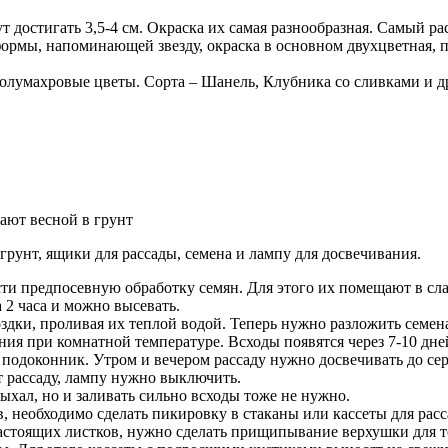
т достигать 3,5-4 см. Окраска их самая разнообразная. Самый р
 формы, напоминающей звезду, окраска в основном двухцветная,
олумахровые цветы. Сорта – Шанель, Клубника со сливками и д
ают весной в грунт
рунт, ящики для рассады, семена и лампу для досвечивания.
сти предпосевную обработку семян. Для этого их помещают в сл
 2 часа и можно высевать.
здки, проливая их теплой водой. Теперь нужно разложить семен
ия при комнатной температуре. Всходы появятся через 7-10 дне
 подоконник. Утром и вечером рассаду нужно досвечивать до се
т рассаду, лампу нужно выключить.
сыхал, но и заливать сильно всходы тоже не нужно.
, необходимо сделать пикировку в стаканы или кассеты для расс
настоящих листков, нужно сделать прищипывание верхушки для то