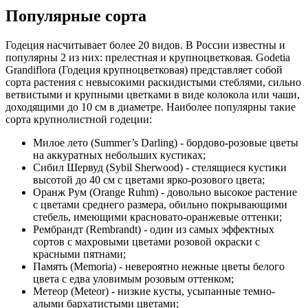
Популярные сорта
Годеция насчитывает более 20 видов. В России известны и
популярны 2 из них: прелестная и крупноцветковая. Godetia
Grandiflora (Годеция крупноцветковая) представляет собой
сорта растения с невысокими раскидистыми стеблями, сильно
ветвистыми и крупными цветками в виде колокола или чаши,
доходящими до 10 см в диаметре. Наиболее популярны такие
сорта крупнолистной годеции:
Милое лето (Summer’s Darling) - бордово-розовые цветы
на аккуратных небольших кустиках;
Сибил Шервуд (Sybil Sherwood) - стелящиеся кустики
высотой до 40 см с цветами ярко-розового цвета;
Оранж Рум (Orange Ruhm) - довольно высокое растение
с цветами среднего размера, обильно покрывающими
стебель, имеющими красновато-оранжевые оттенки;
Рембрандт (Rembrandt) - один из самых эффектных
сортов с махровыми цветами розовой окраски с
красными пятнами;
Память (Memoria) - невероятно нежные цветы белого
цвета с едва уловимым розовым оттенком;
Метеор (Meteor) - низкие кусты, усыпанные темно-
алыми бархатистыми цветами;