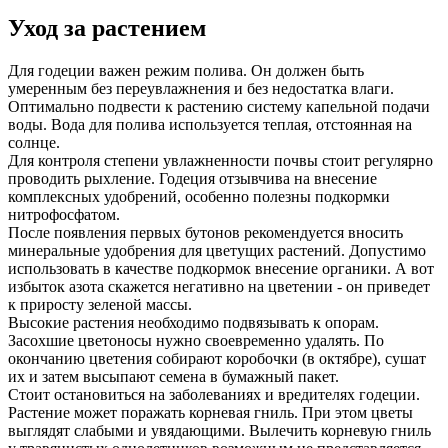
Уход за растением
Для годеции важен режим полива. Он должен быть
умеренным без переувлажнения и без недостатка влаги.
Оптимально подвести к растению систему капельной подачи
воды. Вода для полива используется теплая, отстоянная на
солнце.
Для контроля степени увлажненности почвы стоит регулярно
проводить рыхление. Годеция отзывчива на внесение
комплексных удобрений, особенно полезны подкормки
нитрофосфатом.
После появления первых бутонов рекомендуется вносить
минеральные удобрения для цветущих растений. Допустимо
использовать в качестве подкормок внесение органики. А вот
избыток азота скажется негативно на цветении - он приведет
к приросту зеленой массы.
Высокие растения необходимо подвязывать к опорам.
Засохшие цветоносы нужно своевременно удалять. По
окончанию цветения собирают коробочки (в октябре), сушат
их и затем высыпают семена в бумажный пакет.
Стоит остановиться на заболеваниях и вредителях годеции.
Растение может поражать корневая гниль. При этом цветы
выглядят слабыми и увядающими. Вылечить корневую гниль