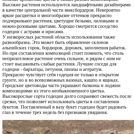
Высокие растения используются ландшафтными дизайнерами
в качестве центральной части миксбордеров. Невероятно
яркие расцветки и многообразие оттенков прекрасно
подчеркивают растения, цветущие белыми, лиловыми и
нежно-розовыми цветами. Хорошо смотрится соседство
годеции с астрами и ирисами.
У низкорослых растений область использования также
разнообразна. Это может быть обрамление склонов
альпийских горок, бордюров, дорожек, заполнения рабаток.
Но при составлении композиций стоит помнить, что столь
неприхотливое растение очень сильное, и рядом с ним не
стоит высаживать слабые растения. Лучшие соседи для
годеции - бархатцы, петуния, пионы и агератум.
Прекрасно чувствует себя годеция не только в открытом
грунте, но и во всевозможных вазонах, кашпо и ящиках.
Городские цветоводы часто украшают балконы и лоджии
композициями из этого необыкновенного цветка.
Высокорослые сорта годеции долго сохраняют свежесть после
срезки, что позволяет использовать цветы в составлении
букетов. Поставленный в вазу букет годеции будет радовать
глаз в течение трех недель без признаков увядания.