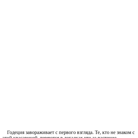
Годеция завораживает с первого взгляда. Те, кто не знаком с
этой красавицей, теряются в догадках что за растение