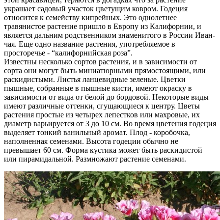
украшает садовый участок цветущим ковром. Годеция
относится к семейству кипрейных. Это однолетнее
травянистое растение пришло в Европу из Калифорнии, и
является дальним родственником знаменитого в России Иван-
чая. Еще одно название растения, употребляемое в
просторечье - “калифорнийская роза”.
Известны несколько сортов растения, и в зависимости от
сорта они могут быть миниатюрными прямостоящими, или
раскидистыми. Листья ланцевидные зеленые. Цветки
пышные, собранные в пышные кисти, имеют окраску в
зависимости от вида от белой до бордовой. Некоторые виды
имеют различные оттенки, сгущающиеся к центру. Цветы
растения простые из четырех лепестков или махровые, их
диаметр варьируется от 3 до 10 см. Во время цветения годеция
выделяет тонкий ванильный аромат. Плод - коробочка,
наполненная семенами. Высота годеции обычно не
превышает 60 см. Форма кустика может быть раскидистой
или пирамидальной. Размножают растение семенами.