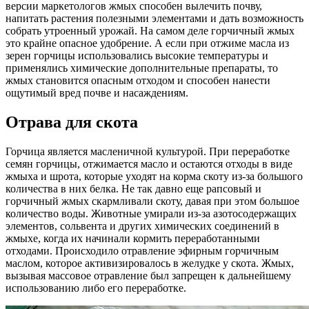
версии маркетологов жмых способен вылечить почву,
напитать растения полезными элементами и дать возможность
собрать утроенный урожай. На самом деле горчичный жмых
это крайне опасное удобрение. А если при отжиме масла из
зерен горчицы использовались высокие температуры и
применялись химические дополнительные препараты, то
жмых становится опасным отходом и способен нанести
ощутимый вред почве и насаждениям.
Отрава для скота
Горчица является масленичной культурой. При переработке
семян горчицы, отжимается масло и остаются отходы в виде
жмыха и шрота, которые уходят на корма скоту из-за большого
количества в них белка. Не так давно еще рапсовый и
горчичный жмых скармливали скоту, давая при этом большое
количество воды. Животные умирали из-за азотосодержащих
элементов, сольвента и других химических соединений в
жмыхе, когда их начинали кормить переработанными
отходами. Происходило отравление эфирным горчичным
маслом, которое активизировалось в желудке у скота. Жмых,
вызывая массовое отравление был запрещен к дальнейшему
использованию либо его переработке.