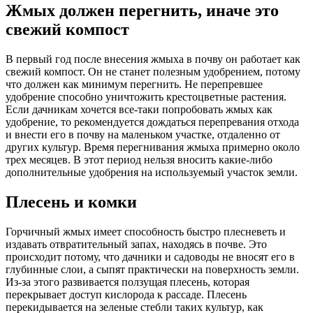
Жмых должен перегнить, иначе это
свежий компост
В первый год после внесения жмыха в почву он работает как
свежий компост. Он не станет полезным удобрением, потому
что должен как минимум перегнить. Не перепревшее
удобрение способно уничтожить крестоцветные растения.
Если дачникам хочется все-таки попробовать жмых как
удобрение, то рекомендуется дождаться перепревания отхода
и внести его в почву на маленьком участке, отдаленно от
других культур. Время перегнивания жмыха примерно около
трех месяцев. В этот период нельзя вносить какие-либо
дополнительные удобрения на используемый участок земли.
Плесень и комки
Горчичный жмых имеет способность быстро плесневеть и
издавать отвратительный запах, находясь в почве. Это
происходит потому, что дачники и садоводы не вносят его в
глубинные слои, а сыпят практически на поверхность земли.
Из-за этого развивается ползущая плесень, которая
перекрывает доступ кислорода к рассаде. Плесень
перекидывается на зеленые стебли таких культур, как