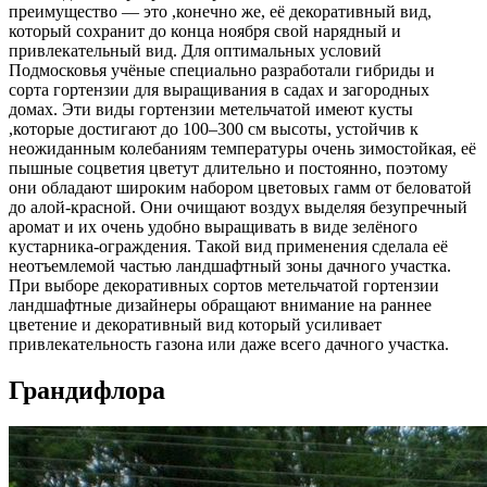
преимущество — это ,конечно же, её декоративный вид,
который сохранит до конца ноября свой нарядный и
привлекательный вид. Для оптимальных условий
Подмосковья учёные специально разработали гибриды и
сорта гортензии для выращивания в садах и загородных
домах. Эти виды гортензии метельчатой имеют кусты
,которые достигают до 100–300 см высоты, устойчив к
неожиданным колебаниям температуры очень зимостойкая, её
пышные соцветия цветут длительно и постоянно, поэтому
они обладают широким набором цветовых гамм от беловатой
до алой-красной. Они очищают воздух выделяя безупречный
аромат и их очень удобно выращивать в виде зелёного
кустарника-ограждения. Такой вид применения сделала её
неотъемлемой частью ландшафтный зоны дачного участка.
При выборе декоративных сортов метельчатой гортензии
ландшафтные дизайнеры обращают внимание на раннее
цветение и декоративный вид который усиливает
привлекательность газона или даже всего дачного участка.
Грандифлора