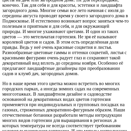
конечно. Так для себя и для красоты, эстетики и ландшафта
загородного дома. Многие семьи все лето начиная с июля до
середины августа проводят время у своего загородного дома в
Подмосковье. И естественно возникает вопрос заняться чем-то
полезным и приятным и для себя, и для окружающей
природы. И многие ухаживают цветами. И один из таких
цветов — это метельчатая гортензия. Не зря её называют
королевой цветов и садов. В этом есть определённая доля
правды. Ведь у неё очень красивые соцветия и листья.
Разнообразные цветовые гаммы и оттенки соцветий, листья с
красивыми фигурами очень радует глаз и сохраняют такой
декоративный вид вплоть до середины ноября. Особенно её
предлагают ландшафтные дизайнеры при преобразовании
садов и клумб дач, загородных домов.
Но в наше время этого цветка можно встретить во многих
городских парках, а иногда зимних садах на современных
многоэтажках. В ландшафтном дизайне и садоводстве
основанной на декоративных видах цветов гортензия
применяется при индивидуальных и групповых посадках на
газонах, стриженных декоративно-фигурным образом. Наши
отечественные ботаники разработали методы интродукции
многих видов гортензии для выращивания в регионах ,в
которых температура не всегда соответствует требованиям
условия выращивания гортензии. И эти методы интродукции