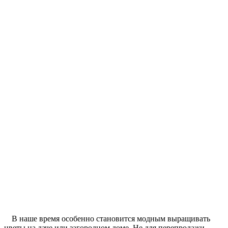
В наше время особенно становится модным выращивать
цветы на даче или загородном доме. Не для перепродажи,