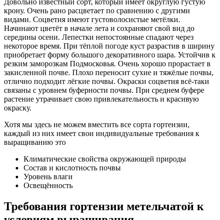
Довольно известный сорт, который имеет округлую густую
крону. Очень рано расцветает по сравнению с другими
видами. Соцветия имеют густоволосистые метёлки.
Начинают цветёт в начале лета и сохраняют свой вид до
середины осени. Лепестки непостоянные спадают через
некоторое время. При тёплой погоде куст разрастив в ширину
приобретает форму большого декоративного шара. Устойчив к
резким заморозкам Подмосковья. Очень хорошо прорастает в
закисленной почве. Плохо переносит сухие и тяжёлые почвы,
отлично подходит лёгкие почвы. Окраски соцветия всё-таки
связаны с уровнем буферности почвы. При среднем буфере
растение утрачивает свою привлекательность и красивую
окраску.
Хотя мы здесь не можем вместить все сорта гортензии,
каждый из них имеет свои индивидуальные требования к
выращиванию это
Климатические свойства окружающей природы
Состав и кислотность почвы
Уровень влаги
Освещённость
Требования гортензии метельчатой к
условиям выращивания