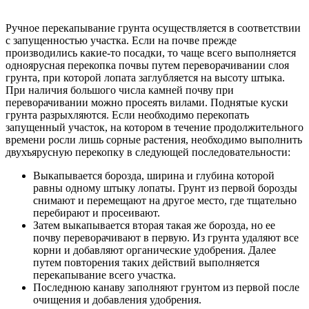
Ручное перекапывание грунта осуществляется в соответствии
с запущенностью участка. Если на почве прежде
производились какие-то посадки, то чаще всего выполняется
одноярусная перекопка почвы путем переворачивании слоя
грунта, при которой лопата заглубляется на высоту штыка.
При наличия большого числа камней почву при
переворачивании можно просеять вилами. Поднятые куски
грунта разрыхляются. Если необходимо перекопать
запущенный участок, на котором в течение продолжительного
времени росли лишь сорные растения, необходимо выполнить
двухъярусную перекопку в следующей последовательности:
Выкапывается борозда, ширина и глубина которой
равны одному штыку лопаты. Грунт из первой борозды
снимают и перемещают на другое место, где тщательно
перебирают и просеивают.
Затем выкапывается вторая такая же борозда, но ее
почву переворачивают в первую. Из грунта удаляют все
корни и добавляют органические удобрения. Далее
путем повторения таких действий выполняется
перекапывание всего участка.
Последнюю канаву заполняют грунтом из первой после
очищения и добавления удобрения.