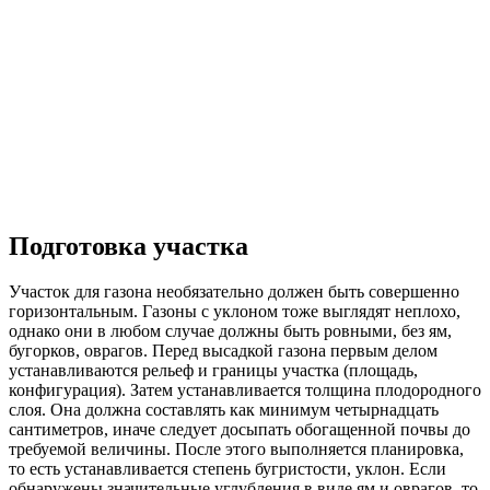
Подготовка участка
Участок для газона необязательно должен быть совершенно
горизонтальным. Газоны с уклоном тоже выглядят неплохо,
однако они в любом случае должны быть ровными, без ям,
бугорков, оврагов. Перед высадкой газона первым делом
устанавливаются рельеф и границы участка (площадь,
конфигурация). Затем устанавливается толщина плодородного
слоя. Она должна составлять как минимум четырнадцать
сантиметров, иначе следует досыпать обогащенной почвы до
требуемой величины. После этого выполняется планировка,
то есть устанавливается степень бугристости, уклон. Если
обнаружены значительные углубления в виде ям и оврагов, то