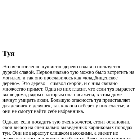
Туя
Это вечнозеленое пушистое дерево издавна пользуется
дурной славой. Первоначально тую можно было встретить на
могилах, и так оно прославилось как «кладбищенское
дерево». Это дерево – символ скорби, и с ним связано
множество примет. Одна из них гласит, что если туя вырастет
выше дома, рядом с которым она посажена, в этом доме
начнут умирать люди. Большую опасность туя представляет
для девочек и девушек, так как она отберет у них счастье, и
они не смогут найти себе избранника.
Однако, если посадить тую очень хочется, стоит остановить
свой выбор на специально выведенных карликовых породах
туи. Они не вырастут слишком высокими, а значит не
перерастут дом, и примета не сбудется. Здесь важно помнить,