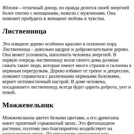
Яблоня – отличный донор, но правда делится своей энергией
более охотно с женщинами, нежели с мужчинами. Она
поможет пробудить в женщине любовь и чувства.
Лиственница
Это изящное дерево особенно красиво в осеннюю пору.
Лиственница – довольно щедрое и доброжелательное дерево.
Она может успокоить, наполнить человека энергией. В
первую очередь лиственницу возле своего дома должны
сажать такие люди, которые имеют много страхов и склонны к
нервным перегрузкам. Дерево избавит от тревог и депрессии,
поможет справиться с различными нервными болезнями,
вернет оптимистичный настрой. В доме человека,
посадившего лиственницу, всегда будет царить доброта, уют и
покой.
Можжевельник
Можжевельник цветет белыми цветами, а его древесина
имеет приятный горьковатый запах. Это фитонцидное
растение, поэтому оно благоприятно воздействует на
окружающую среду. По преданиям, можжевельник –