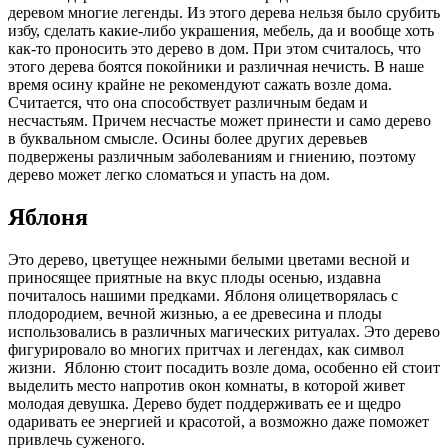
деревом многие легенды. Из этого дерева нельзя было срубить
избу, сделать какие-либо украшения, мебель, да и вообще хоть
как-то проносить это дерево в дом. При этом считалось, что
этого дерева боятся покойники и различная нечисть. В наше
время осину крайне не рекомендуют сажать возле дома.
Считается, что она способствует различным бедам и
несчастьям. Причем несчастье может принести и само дерево
в буквальном смысле. Осины более других деревьев
подвержены различным заболеваниям и гниению, поэтому
дерево может легко сломаться и упасть на дом.
Яблоня
Это дерево, цветущее нежными белыми цветами весной и
приносящее приятные на вкус плоды осенью, издавна
почиталось нашими предками. Яблоня олицетворялась с
плодородием, вечной жизнью, а ее древесина и плоды
использовались в различных магических ритуалах. Это дерево
фигурировало во многих притчах и легендах, как символ
жизни. Яблоню стоит посадить возле дома, особенно ей стоит
выделить место напротив окон комнаты, в которой живет
молодая девушка. Дерево будет поддерживать ее и щедро
одаривать ее энергией и красотой, а возможно даже поможет
привлечь суженого.