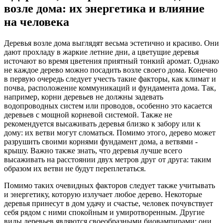
возле дома: их энергетика и влияние
на человека
Деревья возле дома выглядят весьма эстетично и красиво. Они
дают прохладу в жаркие летние дни, а цветущие деревья
источают во время цветения приятный тонкий аромат. Однако
не каждое дерево можно посадить возле своего дома. Конечно
в первую очередь следует учесть такие факторы, как климат и
почва, расположение коммуникаций и фундамента дома. Так,
например, корни деревьев не должны задевать
водопроводных систем или проводов, особенно это касается
деревьев с мощной корневой системой. Также не
рекомендуется высаживать деревья близко к забору или к
дому: их ветви могут сломаться. Помимо этого, дерево может
разрушить своими корнями фундамент дома, а ветвями -
крышу. Важно также знать, что деревья лучше всего
высаживать на расстоянии двух метров друг от друга: таким
образом их ветви не будут переплетаться.
Помимо таких очевидных факторов следует также учитывать
и энергетику, которую излучает любое дерево. Некоторые
деревья принесут в дом удачу и счастье, человек почувствует
себя рядом с ними спокойным и умиротворенным. Другие
виды деревьев являются своеобразными биовампирами: они