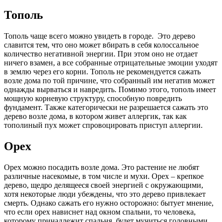
Тополь
Тополь чаще всего можно увидеть в городе. Это дерево
славится тем, что оно может вбирать в себя колоссальное
количество негативной энергии. При этом оно не отдает
ничего взамен, а все собранные отрицательные эмоции уходят
в землю через его корни. Тополь не рекомендуется сажать
возле дома по той причине, что собранный им негатив может
однажды вырваться и навредить. Помимо этого, тополь имеет
мощную корневую структуру, способную повредить
фундамент. Также категорически не разрешается сажать это
дерево возле дома, в котором живет аллергик, так как
тополиный пух может спровоцировать приступ аллергии.
Орех
Орех можно посадить возле дома. Это растение не любят
различные насекомые, в том числе и мухи. Орех – крепкое
дерево, щедро делящееся своей энергией с окружающими,
хотя некоторые люди убеждены, что это дерево привлекает
смерть. Однако сажать его нужно осторожно: бытует мнение,
что если орех нависнет над окном спальни, то человека,
которому принадлежит спальня, будет мучиться головными