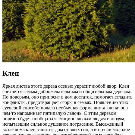
Клен
Яркая листва этого дерева осенью украсит любой двор. Клен
считается самым доброжелательным и общительным деревом.
По поверьям, оно приносит в дом достаток, помогает сгладить
конфликты, предотвращает ссоры в семьях. Появлению этих
суеверий способствовала необычная форма листа клена: она
чем-то напоминает пятипалую ладонь. С этим деревом
полезно будет пообщаться эмоциональным людям и людям,
испытавшим сильное душевное потрясение. Высаженный
возле дома клен защитит дом от злых сил, а вот если молодое
дерево начало засыхать, значит обитателей дома ждет беда.