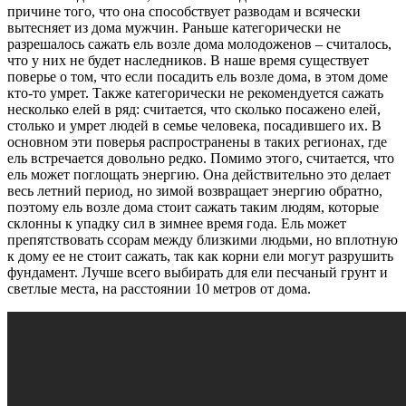
причине того, что она способствует разводам и всячески
вытесняет из дома мужчин. Раньше категорически не
разрешалось сажать ель возле дома молодоженов – считалось,
что у них не будет наследников. В наше время существует
поверье о том, что если посадить ель возле дома, в этом доме
кто-то умрет. Также категорически не рекомендуется сажать
несколько елей в ряд: считается, что сколько посажено елей,
столько и умрет людей в семье человека, посадившего их. В
основном эти поверья распространены в таких регионах, где
ель встречается довольно редко. Помимо этого, считается, что
ель может поглощать энергию. Она действительно это делает
весь летний период, но зимой возвращает энергию обратно,
поэтому ель возле дома стоит сажать таким людям, которые
склонны к упадку сил в зимнее время года. Ель может
препятствовать ссорам между близкими людьми, но вплотную
к дому ее не стоит сажать, так как корни ели могут разрушить
фундамент. Лучше всего выбирать для ели песчаный грунт и
светлые места, на расстоянии 10 метров от дома.