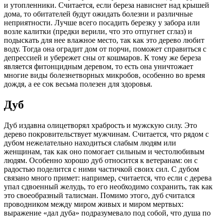
и утопленники. Считается, если береза нависнет над крышей
дома, то обитателей будут ожидать болезни и различные
неприятности. Лучше всего посадить березку у забора или
возле калитки (предки верили, что это отпугнет сглаз) и
подыскать для нее влажное место, так как это дерево любит
воду. Тогда она оградит дом от порчи, поможет справиться с
депрессией и убережет сны от кошмаров. К тому же береза
является фитонцидным деревом, то есть она уничтожает
многие виды болезнетворных микробов, особенно во время
дождя, а ее сок весьма полезен для здоровья.
Дуб
Дуб издавна олицетворял храбрость и мужскую силу. Это
дерево покровительствует мужчинам. Считается, что рядом с
дубом нежелательно находиться слабым людям или
женщинам, так как оно помогает сильным и честолюбивым
людям. Особенно хорошо дуб относится к ветеранам: он с
радостью поделится с ними частичкой своих сил. С дубом
связано много примет: например, считается, что если с дерева
упал сдвоенный желудь, то его необходимо сохранить, так как
это своеобразный талисман. Помимо этого, дуб считался
проводником между миром живых и миром мертвых:
выражение «дал дуба» подразумевало под собой, что душа по