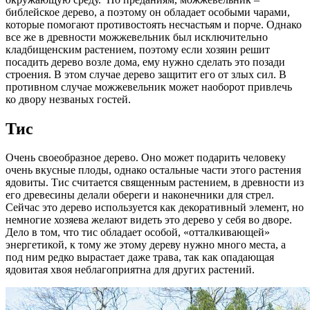
библейское дерево, а поэтому он обладает особыми чарами,
которые помогают противостоять несчастьям и порче. Однако
все же в древности можжевельник был исключительно
кладбищенским растением, поэтому если хозяин решит
посадить дерево возле дома, ему нужно сделать это позади
строения. В этом случае дерево защитит его от злых сил. В
противном случае можжевельник может наоборот привлечь
ко двору незваных гостей.
Тис
Очень своеобразное дерево. Оно может подарить человеку
очень вкусные плоды, однако остальные части этого растения
ядовиты. Тис считается священным растением, в древности из
его древесины делали обереги и наконечники для стрел.
Сейчас это дерево используется как декоративный элемент, но
немногие хозяева желают видеть это дерево у себя во дворе.
Дело в том, что тис обладает особой, «отталкивающей»
энергетикой, к тому же этому дереву нужно много места, а
под ним редко вырастает даже трава, так как опадающая
ядовитая хвоя неблагоприятна для других растений.