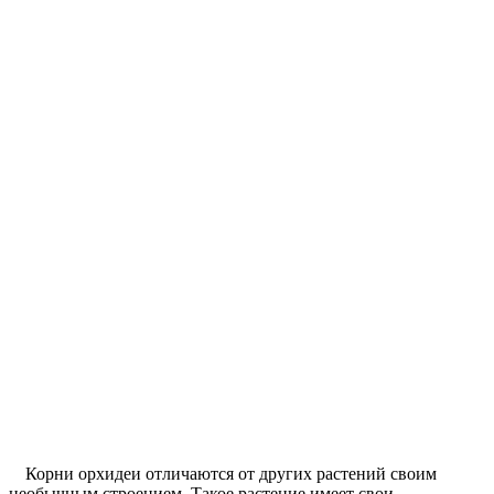
Корни орхидеи отличаются от других растений своим
необычным строением. Такое растение имеет свои