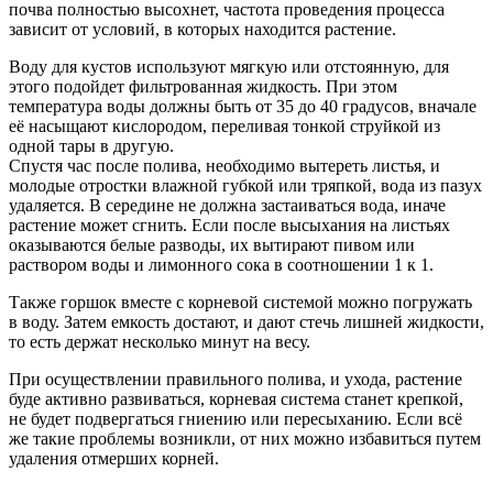
почва полностью высохнет, частота проведения процесса
зависит от условий, в которых находится растение.
Воду для кустов используют мягкую или отстоянную, для
этого подойдет фильтрованная жидкость. При этом
температура воды должны быть от 35 до 40 градусов, вначале
её насыщают кислородом, переливая тонкой струйкой из
одной тары в другую.
Спустя час после полива, необходимо вытереть листья, и
молодые отростки влажной губкой или тряпкой, вода из пазух
удаляется. В середине не должна застаиваться вода, иначе
растение может сгнить. Если после высыхания на листьях
оказываются белые разводы, их вытирают пивом или
раствором воды и лимонного сока в соотношении 1 к 1.
Также горшок вместе с корневой системой можно погружать
в воду. Затем емкость достают, и дают стечь лишней жидкости,
то есть держат несколько минут на весу.
При осуществлении правильного полива, и ухода, растение
буде активно развиваться, корневая система станет крепкой,
не будет подвергаться гниению или пересыханию. Если всё
же такие проблемы возникли, от них можно избавиться путем
удаления отмерших корней.