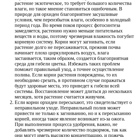
растение экзотическое, то требует большого количества
влаги, но такое мнение становиться ошибочным. В
природе для орхидеи благоприятнее засушливые
условия, чем переизбыток влаги, особенно в холодный
период года. Во время покоя процесс фотосинтеза
замедляется, растению нужно меньше питательных
веществ и воды, поэтому чрезмерная влажность погубит
корневую систему. Корни могут загнивать, если
растение долго не пересаживается, прежняя почва
начинает плохо циркулировать воздух, влага
застаивается, таким образом, создается благоприятная
среда для гибели цветка. Избежать таких проблем
поможет правильный уход, а точнее осуществление
полива. Если корни растения повреждены, то их
необходимо срезать, в противном случае поражаться
будут здоровые места, это приведет к гибели всей
системы. Восстановление может длиться до нескольких
месяцев, хотя растение считается живучим.
Если корни орхидеи пересыхают, это свидетельствует о
неправильном уходе. Неправильный полив может
привести не только к загниванию, но и к пересыханию
корней, иногда такое явление возникает из-за ожога.
При выполнении процесса удобрения, важно, не
добавлять чрезмерное количество подкормок, так как
они могут иметь высокую концентрацию, и пожечь